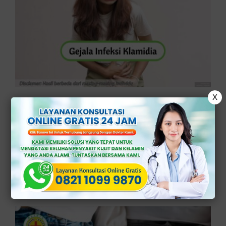
X
Jangan Tunggu Parah! Kenali Gejala
Infeksi Klamidia Sejak Dini
Klinik Apollo – Pentingnya mengenali
gejala infeksi klamdia sejak dini.
Klamidia adalah