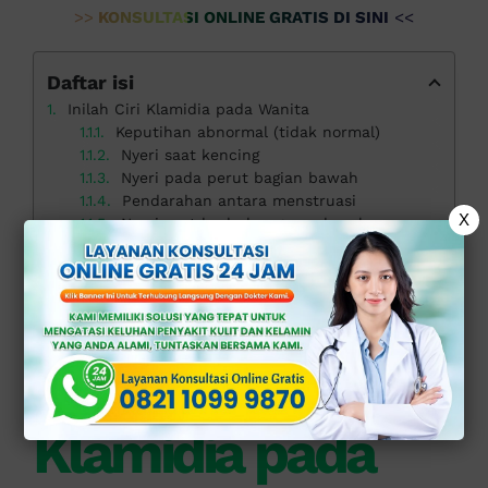
>>
KONSULTASI ONLINE GRATIS DI SINI
<<
Daftar isi
Inilah Ciri Klamidia pada Wanita
Keputihan abnormal (tidak normal)
Nyeri saat kencing
Nyeri pada perut bagian bawah
Pendarahan antara menstruasi
X
Nyeri saat berhubungan seksual
Peradangan pada alat kelamin eksternal
Gejala sistemik
Pentingnya Deteksi Dini dan Pencegahan di Klinik Apollo
Inilah Ciri
Klamidia pada