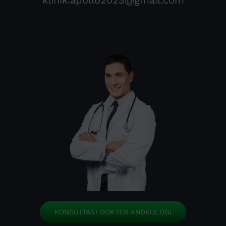
klinik.apollo2023@gmail.com
KONSULTASI DOKTER ANDROLOGI