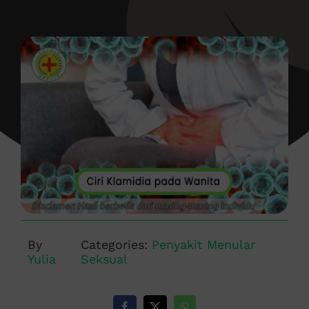
By
Categories:
Penyakit Menular
Yulia
Seksual