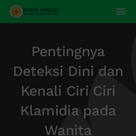
Skip
to
Tog
content
Nav
Home
Pentingnya
Layanan Kami
Deteksi Dini dan
Tentang Kami
Kenali Ciri Ciri
Artikel
Klamidia pada
Kontak Kami
Wanita