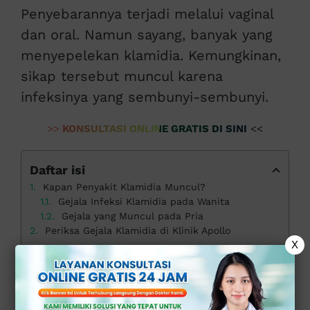
Penyebarannya terjadi melalui vaginal
dan oral. Namun sayang, banyak yang
menyepelekan klamidia. Kemungkinan,
sikap tersebut muncul karena
infeksinya yang sembunyi-sembunyi.
>>
KONSULTASI ONLINE GRATIS DI SINI
<<
Daftar isi
Kapan Penyakit Klamidia Muncul?
Gejala Infeksi Klamidia pada Wanita
Gejala yang Muncul pada Pria
Periksa Gejala Klamidia di Klinik Apollo
X
Kapan Penyakit