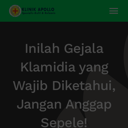
Skip
to
Tog
content
Nav
Home
Inilah Gejala
Layanan Kami
Klamidia yang
Tentang Kami
Wajib Diketahui,
Artikel
Jangan Anggap
Kontak Kami
Sepele!