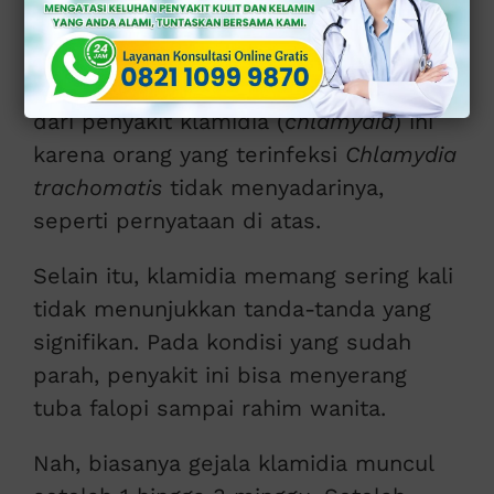
Klamidia Muncul?
“Infeksi tersembunyi” begitulah julukan
dari penyakit klamidia (
chlamydia
) ini
karena orang yang terinfeksi
Chlamydia
trachomatis
tidak menyadarinya,
seperti pernyataan di atas.
Selain itu, klamidia memang sering kali
tidak menunjukkan tanda-tanda yang
signifikan. Pada kondisi yang sudah
parah, penyakit ini bisa menyerang
tuba falopi sampai rahim wanita.
Nah, biasanya gejala klamidia muncul