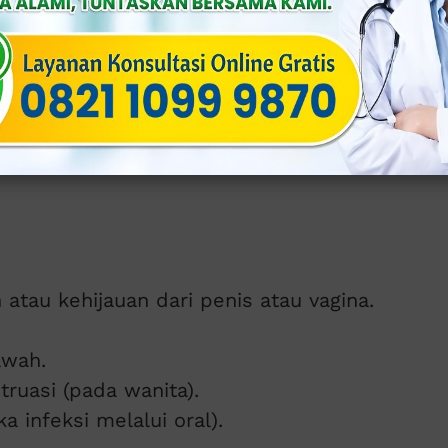
eproduksi, saluran kemih, hingga
re vs
 atau kehijauan dari penis atau vagina.
awah.
truasi (pada wanita).
ka infeksi melalui oral).