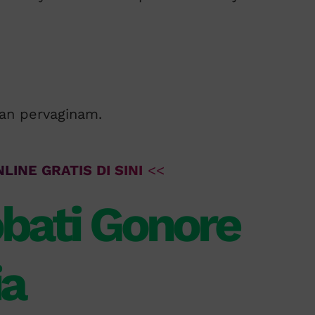
kan pervaginam.
LINE GRATIS DI SINI
<<
bati Gonore
ia