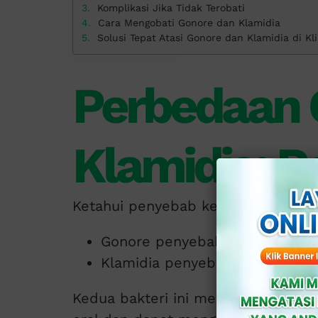
Komplikasi Jika Tidak Terobati
Cara Mengobati Gonore dan Klamidia
Solusi Tepat Atasi Gonore dan Klamidia di Kli
Perbedaan 
Klamidia: 
Ketahui penyebab keduanya:
Gonore penyebabnya oleh bakt
Klamidia penyebabnya oleh ba
Kedua bakteri ini menular lewat ko