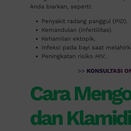
Anda biarkan, seperti:
Penyakit radang panggul (
PID
).
Kemandulan (infertilitas).
Kehamilan ektopik.
Infeksi pada bayi saat melahir
Peningkatan risiko
HIV
.
>>
KONSULTASI ON
Cara Mengo
dan Klamid