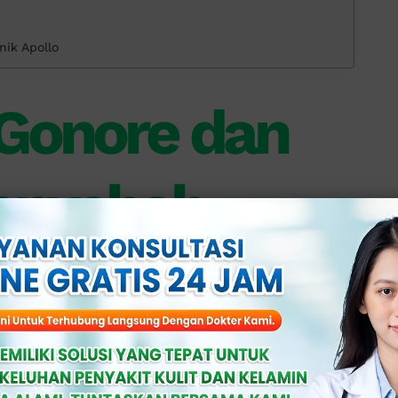
nik Apollo
Gonore dan
Penyebab
eri
Neisseria gonorrhoeae
.
kteri
Chlamydia trachomatis
.
ntak seksual, baik vaginal, anal, maupun