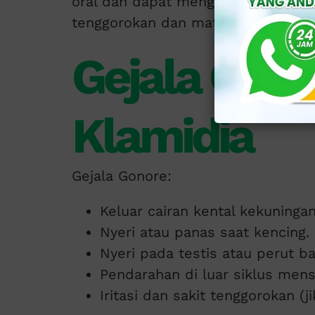
oral dan dapat menginfeksi organ r
tenggorokan dan mata.
Gejala Gono
Klamidia
Gejala Gonore:
Keluar cairan kental kekuningan
Nyeri atau panas saat kencing.
Nyeri pada testis atau perut b
Pendarahan di luar siklus mens
Iritasi dan sakit tenggorokan (ji