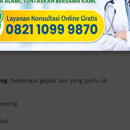
ainnya.
ya, di perlukan pemeriksaan medis.
 Bisa
ing
, beberapa gejala lain yang perlu di
encing.
tal.