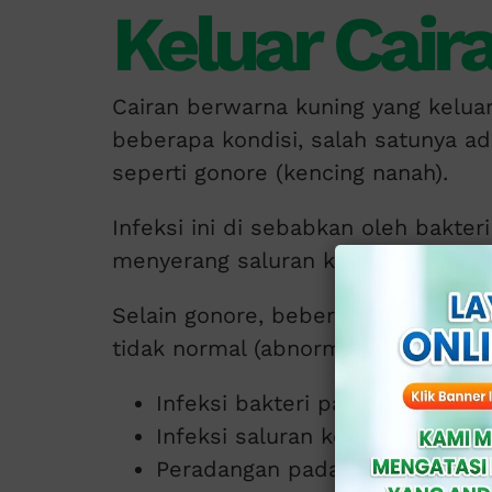
Keluar Cair
Cairan berwarna kuning yang kelua
beberapa kondisi, salah satunya a
seperti gonore (kencing nanah).
Infeksi ini di sebabkan oleh bakter
menyerang saluran kemih dan orga
Selain gonore, beberapa penyebab 
tidak normal (abnormal) dari kemal
Infeksi bakteri pada saluran re
Infeksi saluran kemih (ISK).
Peradangan pada organ genital.