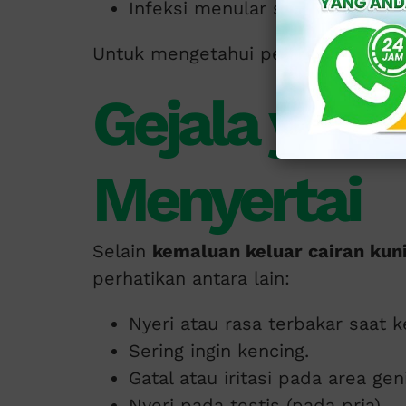
Infeksi menular seksual (IMS) l
Untuk mengetahui penyebab pastin
Gejala yang
Menyertai
Selain
kemaluan keluar cairan kun
perhatikan antara lain:
Nyeri atau rasa terbakar saat k
Sering ingin kencing.
Gatal atau iritasi pada area geni
Nyeri pada testis (pada pria).