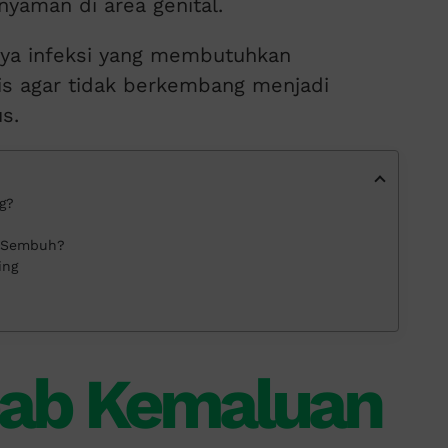
 nyaman di area genital.
anya infeksi yang membutuhkan
s agar tidak berkembang menjadi
s.
g?
a Sembuh?
ing
ab Kemaluan