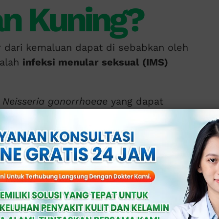
an Kuning?
r dari kemaluan dapat di sebabkan oleh
dalah
infeksi menular seksual (IMS)
i
Neisseria gonorrhoeae
yang dapat
n reproduksi.
lain yang dapat menimbulkan cairan
uan meliputi:
produksi.