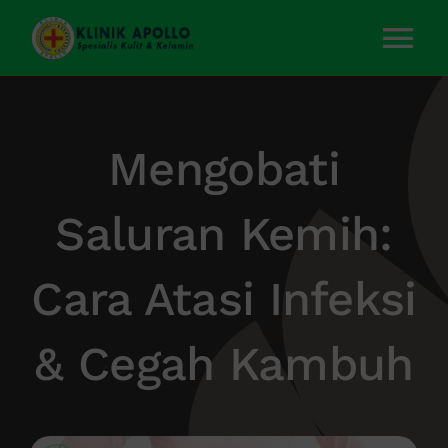
Skip
to
Tog
content
Nav
Home
Mengobati
Layanan Kami
Saluran Kemih:
Tentang Kami
Cara Atasi Infeksi
Artikel
& Cegah Kambuh
Kontak Kami