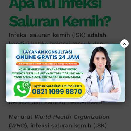
Apa Itu Infeksi
Saluran Kemih?
Infeksi saluran kemih (ISK) adalah
kondisi ketika bakteri masuk dan
X
berkembang di saluran kemih, seperti
uretra, kandung kemih, atau bahkan
ginjal.
Sebagian besar kasus di sebabkan oleh
bakteri
Escherichia coli
(
E. coli
) yang
berasal dari saluran pencernaan.
Menurut
World Health Organization
(
WHO
), infeksi saluran kemih (ISK)