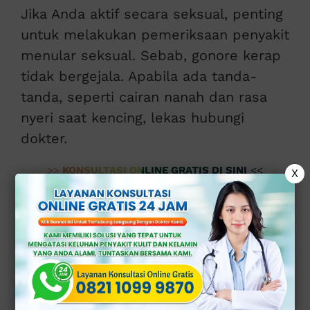
Jika Anda aktif secara seksual, penting
untuk melakukan pemeriksaan penyakit
menular seksual. Sebab, gonore kerap
tidak bergejala. Apabila ada tanda-
tanda, seperti cairan nanah dan rasa
nyeri saat kencing, lekas hubungi
dokter.
>>
KONSULTASI ONLINE GRATIS DI SINI
<<
X
Daftar isi
Benarkah Obat Alami untuk Mengatasi Gonore Itu Ada?
Pantangan Selama Penyembuhan Gonore
Konsultasikan Obat yang Ampuh di Klinik Apollo jika Alami Gonore