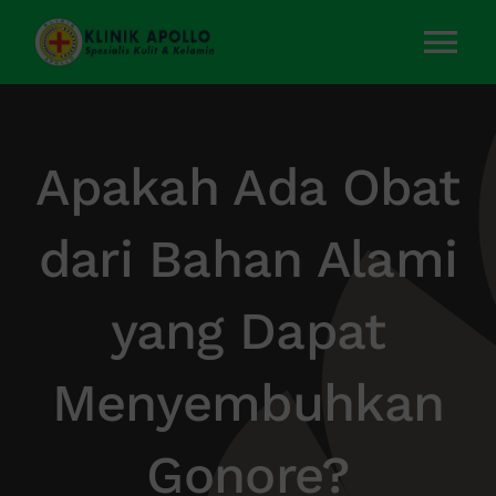
Skip
to
Tog
content
Nav
Home
Apakah Ada Obat
Layanan Kami
dari Bahan Alami
Tentang Kami
yang Dapat
Artikel
Menyembuhkan
Kontak Kami
Gonore?