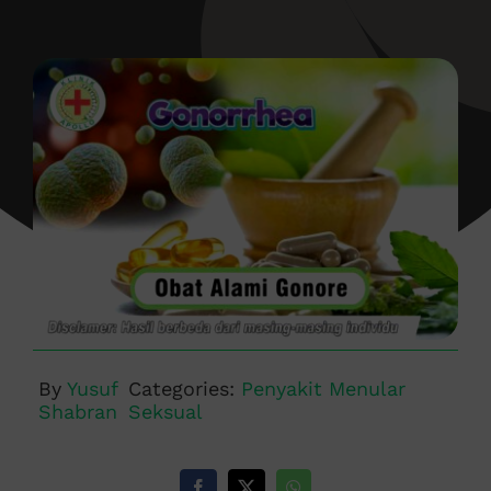
By
Yusuf
Categories:
Penyakit Menular
Shabran
Seksual