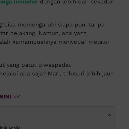
singa menular
dengan lebih dari sekadar
g bisa memengaruhi siapa pun, tanpa
latar belakang. Namun, apa yang
alah kemampuannya menyebar melalui
it yang patut diwaspadai.
elalui apa saja? Mari, telusuri lebih jauh
SINI
<<
inik Apollo