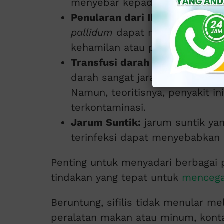
menyebar kepada si penyentuh
Penularan dari Ibu ke buah hat
pallidum
dapat menularkan pen
kehamilan atau persalinan. Ini d
Transfusi darah dan produk d
darah sangat jarang karena pen
Namun, teoritisnya, penyakit i
terkontaminasi.
Jarum Suntik:
jarum suntik ya
terinfeksi dapat menyebabkan p
Penting untuk menyadari berbagai 
tindakan yang tepat untuk
mencegah
Beruntung, sifilis tidak menular me
peralatan makan atau minum, kont