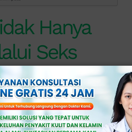
Tidak Hanya
alui Seks
 menular melalui hubungan seks. Penyakit
berapa cara lain.
a yang tidak terkait dengan aktivitas
i kontak atau sentuhan kulit ke kulit
re pada penderita karena infeksi bisa