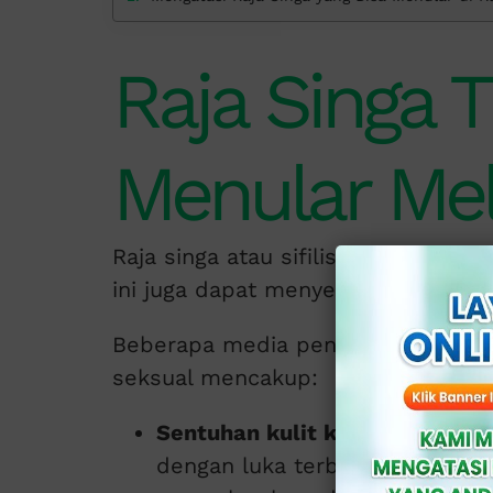
Raja Singa 
Menular Mel
Raja singa atau sifilis tidak hanya
ini juga dapat menyebar melalui be
Beberapa media penularan raja sing
seksual mencakup:
Sentuhan kulit ke ku
li
t
: hindar
dengan luka terbuka atau chanc