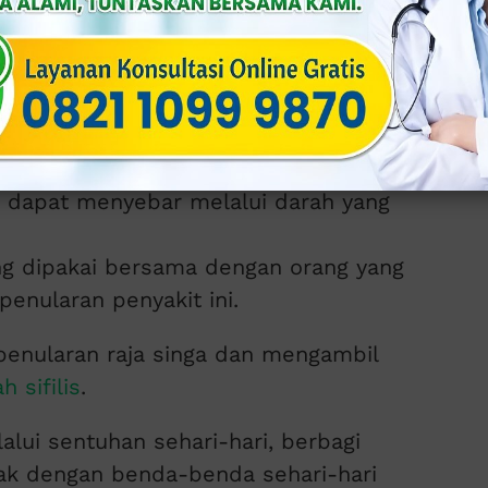
.
i
: ibu hamil yang terinfeksi
Treponema
yakit ini pada bayi mereka selama
isebut sebagai sifilis kongenital.
arah
: kasus penularan melalui transfusi
gujian yang ketat pada darah donor.
ni dapat menyebar melalui darah yang
ng dipakai bersama dengan orang yang
enularan penyakit ini.
penularan raja singa dan mengambil
 sifilis
.
lalui sentuhan sehari-hari, berbagi
ak dengan benda-benda sehari-hari