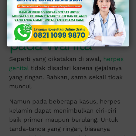
Ciri-Ciri Penyakit
Herpes Kelamin
pada Wanita
Seperti yang dikatakan di awal,
herpes
genital
tidak disadari karena gejalanya
yang ringan. Bahkan, sama sekali tidak
muncul.
Namun pada beberapa kasus, herpes
kelamin dapat menimbulkan ciri-ciri
baik primer maupun berulang. Untuk
tanda-tanda yang ringan, biasanya