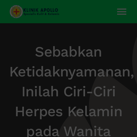
Skip
to
Tog
content
Nav
Home
Sebabkan
Layanan Kami
Ketidaknyamanan,
Tentang Kami
Inilah Ciri-Ciri
Artikel
Herpes Kelamin
Kontak Kami
pada Wanita