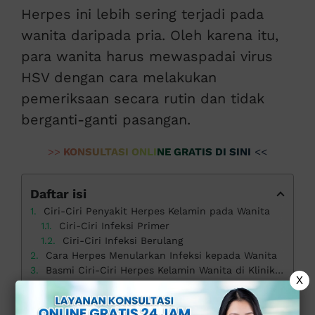
Herpes ini lebih sering terjadi pada
wanita daripada pria. Oleh karena itu,
para wanita harus mewaspadai virus
HSV dengan cara melakukan
pemeriksaan secara rutin dan tidak
berganti-ganti pasangan.
>>
KONSULTASI ONLINE GRATIS DI SINI
<<
Daftar isi
Ciri-Ciri Penyakit Herpes Kelamin pada Wanita
Ciri-Ciri Infeksi Primer
Ciri-Ciri Infeksi Berulang
Cara Herpes Menularkan Infeksi kepada Wanita
Basmi Ciri-Ciri Herpes Kelamin Wanita di Klinik Apollo
X