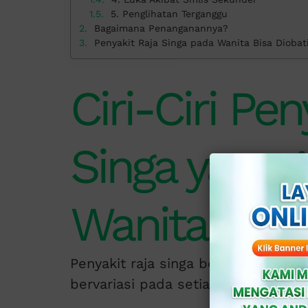
5. Penglihatan Terganggu
Bagaimana Penanganannya?
Penyakit Raja Singa pada Wanita Bisa Diobati 
Ciri-Ciri Pen
Singa yang 
Wanita
Penyakit raja singa berkembang se
bervariasi pada setiap tahapannya.