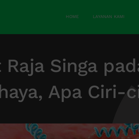
HOME
LAYANAN KAMI
t Raja Singa pad
aya, Apa Ciri-c