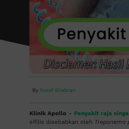
By
Yusuf Shabran
Klinik Apollo
–
Penyakit raja sing
sifilis disebabkan oleh
Treponema p