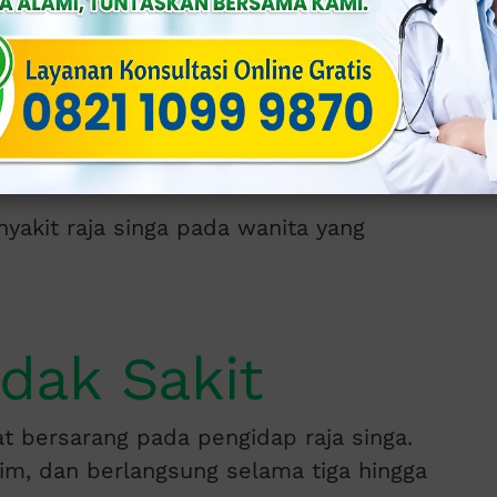
 primer, sekunder, laten, hingga tersier.
 baik pada wanita maupun pria
ual, terlebih yang tidak mempraktikkan
, berisiko menderita sifilis.
nyakit raja singa pada wanita yang
idak Sakit
at bersarang pada pengidap raja singa.
tim, dan berlangsung selama tiga hingga