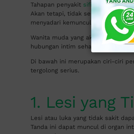
Tahapan penyakit
sifilis
dimulai dari
Akan tetapi, tidak semua pengidap
menyadari kemunculannya.
Wanita muda yang aktif secara seks
hubungan intim sehat serta ibu hamil
Di bawah ini merupakan ciri-ciri pe
tergolong serius.
1. Lesi yang T
Lesi atau luka yang tidak sakit dap
Tanda ini dapat muncul di organ in