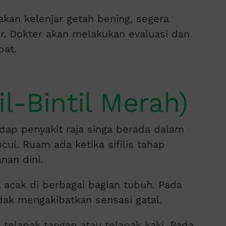
an kelenjar getah bening, segera
. Dokter akan melakukan evaluasi dan
pat.
il-Bintil Merah)
dap penyakit raja singa berada dalam
cul. Ruam ada ketika sifilis tahap
nan dini.
ra acak di berbagai bagian tubuh. Pada
dak mengakibatkan sensasi gatal.
i telapak tangan atau telapak kaki. Pada