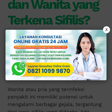
dan Wanita yang
Terkena Sifilis?
X
Bakteri
Treponema pallidum
adalah
penyebab sifilis
. Bakteri tersebut
memiliki kesempatan yang tinggi
apabila seseorang aktif secara seksual,
melakukan hubungan intim yang
berisiko, dan berbagi penggunaan
jarum.
Wanita atau pria yang terinfeksi
penyakit ini memiliki potensi untuk
mengalami berbagai gejala, tergantung
dari jenis sifilis yang diderita. Ada