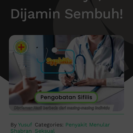
Dijamin Sembuh!
By
Yusuf
Categories:
Penyakit Menular
Shabran
Seksual