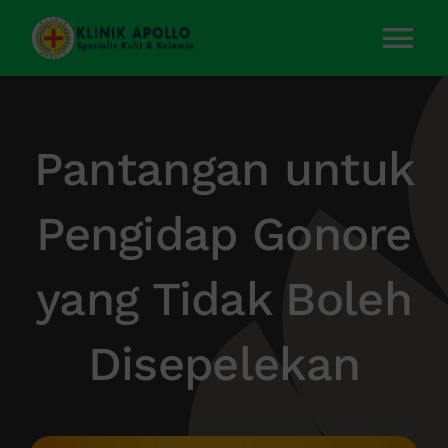
Skip
to
Tog
content
Nav
Home
Pantangan untuk
Layanan Kami
Pengidap Gonore
Tentang Kami
yang Tidak Boleh
Artikel
Disepelekan
Kontak Kami