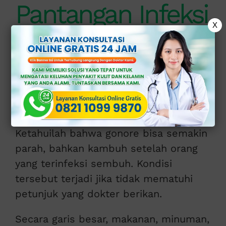
Pantangan Infeksi
X
Gonore saat
Menjalani
Pengobatan
Ketahuilah bahwa gonore bisa semakin
parah, bahkan kambuh setelah orang
yang terinfeksi sembuh. Kondisi
tersebut terjadi jika tidak mematuhi
petunjuk yang dokter berikan.
Secara garis besar, makanan, minuman,