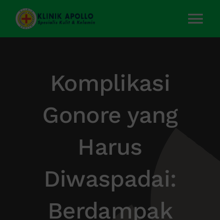
Skip
to
Tog
content
Nav
Home
Komplikasi
Layanan Kami
Gonore yang
Tentang Kami
Harus
Artikel
Diwaspadai:
Kontak Kami
Berdampak