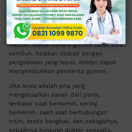
kesulitan dalam mencapai
kesembuhan. Kesulitan terjadi karena
beberapa strain bakteri infeksi ini sulit
dimatikan dengan obat tertentu.
Namun, bukan berarti gonore tidak bisa
sembuh. Asalkan diobati dengan
pengobatan yang tepat, dokter dapat
menyembuhkan penderita gonore.
Jika Anda adalah pria yang
mengeluarkan nanah dari penis,
terbakar saat berkemih, sering
berkemih, sakit saat berhubungan
intim, testis bengkak, dan sebagainya,
sebaiknya kunjungi dokter spesialis.