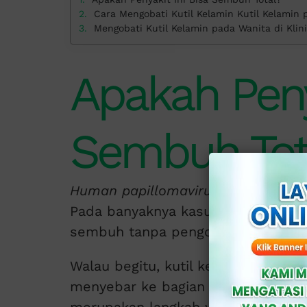
Cara Mengobati Kutil Kelamin Kutil Kelamin
Mengobati Kutil Kelamin pada Wanita di Klini
Apakah Penya
Sembuh Tot
Human papillomavirus
(HPV) adalah
Pada banyaknya kasus yang terjadi
sembuh tanpa pengobatan.
Walau begitu, kutil kelamin berp
menyebar ke bagian tubuh lain. Ol