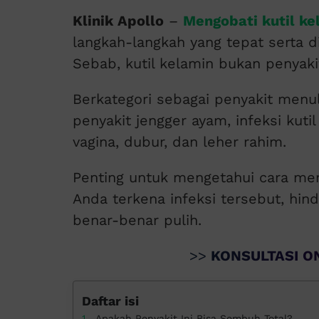
Klinik Apollo
–
Mengobati kutil k
langkah-langkah yang tepat serta di
Sebab, kutil kelamin bukan penyak
Berkategori sebagai penyakit menul
penyakit jengger ayam, infeksi kuti
vagina, dubur, dan leher rahim.
Penting untuk mengetahui cara meng
Anda terkena infeksi tersebut, hin
benar-benar pulih.
>>
KONSULTASI ON
Daftar isi
Apakah Penyakit Ini Bisa Sembuh Total?