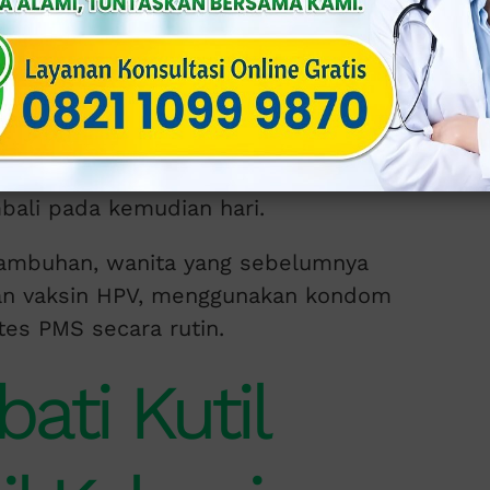
hilangkan kutil sehingga penderita
sinya.
tidak bisa disembuhkan. Penanganan
ala yang terasa oleh penderita meskipun
bali pada kemudian hari.
kambuhan, wanita yang sebelumnya
kan vaksin HPV, menggunakan kondom
es PMS secara rutin.
ati Kutil