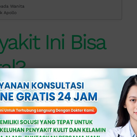
 pada Wanita
k Apollo
kit Ini Bisa
al?
 penyebab dari penyakit seksual ini.
,
kutil kelamin yang tidak berbahaya
bisa
otensi mengalami penambahan jumlah dan
eh karenanya, mengunjungi dokter