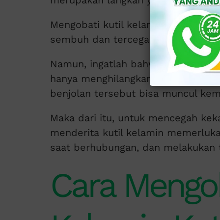
merupakan langkah yang bijak.
Mengobati kutil kelamin dapat meng
sembuh dan tercegah dari komplika
Namun, ingatlah bahwa virus HPV 
hanya menghilangkan kutil dan gej
benjolan tersebut bisa muncul kem
Maka dari itu, untuk mencegah ke
menderita kutil kelamin memerlu
saat berhubungan, dan melakukan t
Cara Mengob