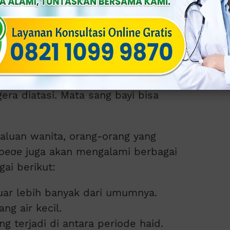
onore),
Neisseria gonorrhoeae
, umumnya
) dan rektum. Bahkan, organisme
orokan jika berhubungan oral.
ngakibatkan nanah keluar dari vagina
era diatasi. Mata sang bayi bisa
aluan wanita, orang-orang yang
hoeae
juga akan mengalami berbagai
ai berikut:
uar lebih banyak dari umumnya.
ng air kecil.
g terjadi di antara periode haid.