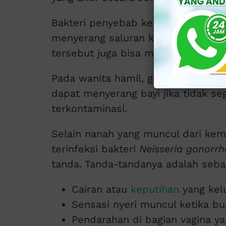
Bakteri penyebab kencing nanah (g
menyerang saluran kencing (uretra
tersebut juga bisa menyerang tengg
Pada wanita hamil, gonore yang me
dapat menyerang bayi jika tidak seg
terkontaminasi.
Selain nanah yang muncul dari kem
terinfeksi bakteri
Neisseria gonorr
tanda. Tanda-tandanya adalah sebag
Cairan atau
keputihan
yang kel
Sensasi nyeri muncul ketika bua
Pendarahan di bagian vagina yan