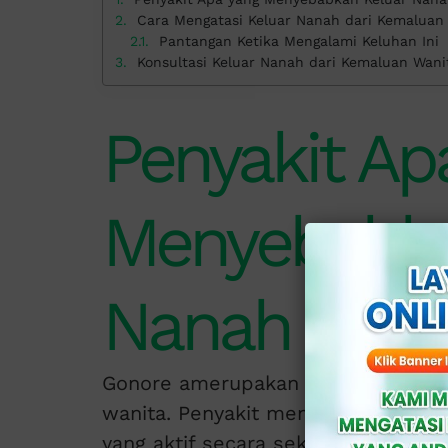
Cara Mengatasi Keluar Nanah dari Kemaluan
Pantangan Ketika Mengalami Keluhan Ini
Konsultasi Keluar Nanah dari Kemaluan Wanita
Penyakit Ap
Menyebabka
Nanah dari 
Gonore amerupakan salah satu pen
wanita. Penyakit menular seksual i
yang aktif secara seksual dan mela