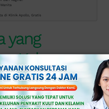
 Wanita
 di Klinik Apollo, Gratis
a yang
n Keluar
Vagina?
yebab keluar nanah dari kemaluan
ni akan lebih mudah menyerang individu
kukan praktik seks tidak aman.