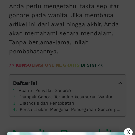
Anda perlu mengetahui fakta seputar
gonore pada wanita. Jika membaca
artikel ini dari awal hingga akhir, Anda
akan memahami secara mendalam.
Tanpa berlama-lama, inilah
pembahasannya.
>>
KONSULTASI ONLINE GRATIS DI SINI
<<
Daftar isi
Apa itu Penyakit Gonore?
Dampak Gonore Terhadap Kesuburan Wanita
Diagnosis dan Pengobatan
Konsultasikan Mengenai Pencegahan Gonore pada Wanita di Klinik Apollo
X