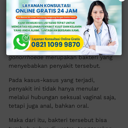
Apa itu Penyakit
Gonore?
Gonore adalah penyakit menular
seksual (PMS) yang berdampak buruk
bagi kesehatan manusia.
Neisseria
gonorrhoeae
merupakan bakteri yang
menyebabkan penyakit tersebut.
Pada kasus-kasus yang terjadi,
penyakit ini tidak hanya menular
melalui hubungan seksual vaginal saja,
tetapi juga anal, bahkan oral.
Maka dari itu, bakteri tersebut bisa