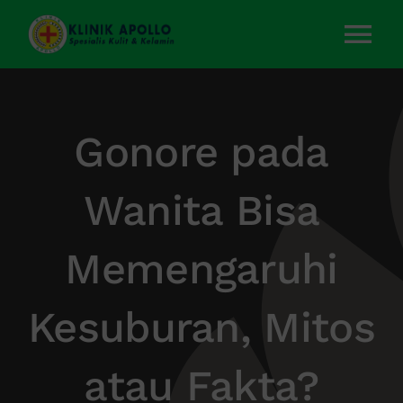
Skip
to
Tog
content
Nav
Home
Gonore pada
Layanan Kami
Wanita Bisa
Tentang Kami
Memengaruhi
Artikel
Kesuburan, Mitos
Kontak Kami
atau Fakta?