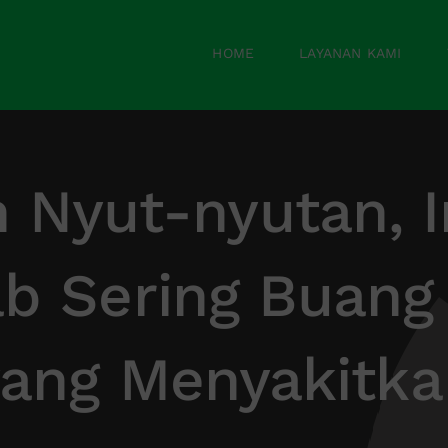
HOME
LAYANAN KAMI
n Nyut-nyutan, I
b Sering Buang A
yang Menyakitka