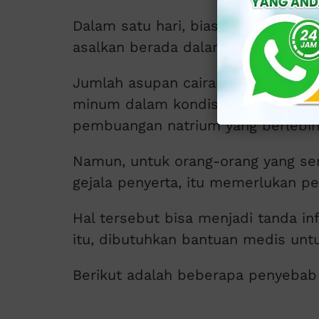
Dalam satu hari, biasanya seseorang
asalkan berada dalam suhu lingkung
Jumlah asupan cairan yang tepat ad
minum dalam kondisi suhu lingkun
pembuangan natrium yang berlebih
Namun, untuk orang-orang yang ser
gejala penyerta, itu memerlukan p
Hal tersebut bisa menjadi tanda inf
itu, dibutuhkan bantuan medis un
Berikut adalah beberapa penyebab 