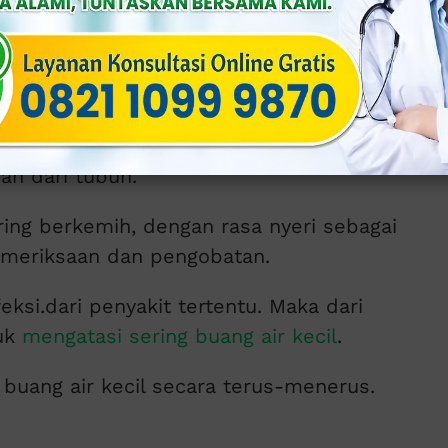
 akan buang air kecil sekitar 6-7 kali,
an yang normal dan tidak terlalu dingin.
alah sekitar 12 gelas. Terlalu banyak
gan yang normal dapat mengakibatkan
an dari tubuh.
ing berkemih, dengan rasa nyeri sebagai
emeriksaan dan pengobatan.
eksi.dari penyakit tertentu. Maka dari
tuk
mengatasi sering buang air kecil
.
buang air kecil secara terus-menerus.