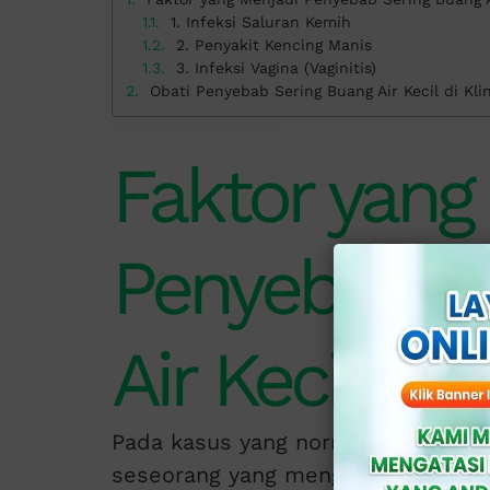
1. Infeksi Saluran Kemih
2. Penyakit Kencing Manis
3. Infeksi Vagina (Vaginitis)
Obati Penyebab Sering Buang Air Kecil di Klin
Faktor yang
Penyebab S
Air Kecil
Pada kasus yang normal, sering bua
seseorang yang mengonsumsi air pu