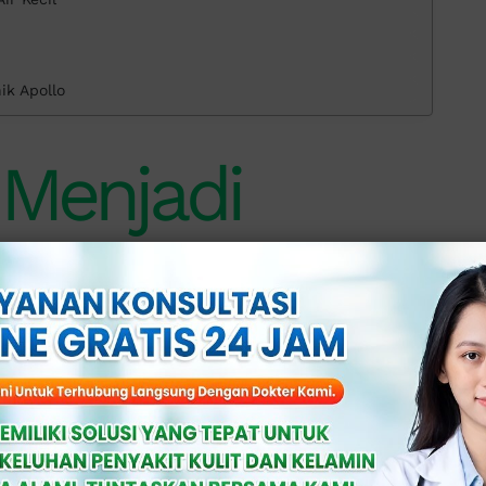
ik Apollo
 Menjadi
ering Buang
ng air kecil dapat disebabkan oleh
tih terlalu banyak.