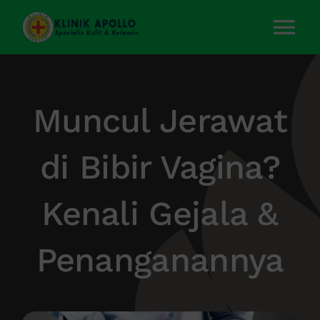
Skip
to
Tog
content
Nav
Home
Muncul Jerawat
Layanan Kami
di Bibir Vagina?
Tentang Kami
Kenali Gejala &
Artikel
Penanganannya
Kontak Kami