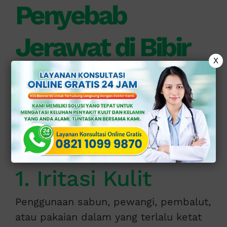
Penyebab
Jerawat di Bibir
X
Vagina
Jerawat atau benjolan kecil pada bibir
vagina dapat di picu oleh berbagai
faktor, di antaranya:
1. Iritasi Kulit
Penggunaan sabun, pewangi, pembalut,
atau pakaian dalam yang terlalu ketat