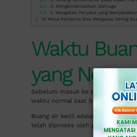
4. Mengkombinasikan Olahraga
5. Mengobati Penyakit yang Menyebabka
Di Mana Penderita Bisa Mengatasi Sering Bua
Waktu Buang
yang Norma
Sebelum masuk ke pembahasan uta
waktu normal saat buang air kecil 
Buang air kecil adalah cara alami 
telah diproses oleh ginjal.