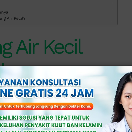
nnya
ng Air Kecil?
 Air Kecil
l
ma, ada baiknya Anda mengetahui
dalam sehari.
tubuh untuk membuang sisa-sisa zat yang