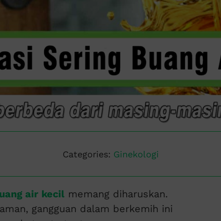
Categories:
Ginekologi
uang air kecil
memang diharuskan.
yaman, gangguan dalam berkemih ini