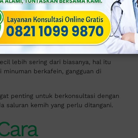
 biasanya tergantung pada berapa
m tubuh.
usia sekitar 4 sampai dengan 8 kali
erkemih, biasanya 3 hingga 8 jam.
alah sekitar 1-1,8 liter.
il lebih sering dari biasanya, hal itu
 minuman berkafein, gangguan di
ngat penting untuk berkonsultasi dengan
da saluran kemih yang perlu ditangani.
Cara