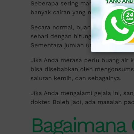
Seberapa sering manusia berkemih
banyak cairan yang masuk ke dala
Secara normal, buang air kecil man
sehari dengan hitungan satu kali b
Sementara jumlah urine yang normal i
Jika Anda merasa perlu buang air kec
bisa disebabkan oleh mengonsumsi
saluran kemih, dan sebagainya.
Jika Anda mengalami gejala ini, sa
dokter. Boleh jadi, ada masalah pa
Bagaimana 