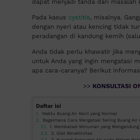
dapat menjadi tanda dari masalah 
Pada kasus
cystitis
, misalnya. Gang
dengan nyeri atau kencing tidak tu
peradangan di kandung kemih (salu
Anda tidak perlu khawatir jika meng
untuk Anda yang ingin mengatasi ma
apa cara-caranya? Berikut informas
>>
KONSULTASI ON
Daftar isi
Waktu Buang Air Kecil yang Normal
Bagaimana Cara Mengatasi Sering Buang Air K
1. Membatasi Minuman yang Mengandung 
2. Giat Beraktivitas
3. Kurangi Konsumsi Air pada Malam Hari