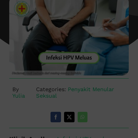
By
Categories:
Penyakit Menular
Yulia
Seksual