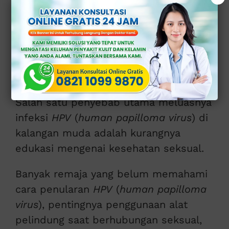
1. Kurangnya
Edukasi Seksual
Sejak Dini
Salah satu penyebab utama meluasnya
infeksi
HPV
(
human papilloma virus
) di
kalangan muda adalah kurangnya
edukasi mengenai kesehatan seksual.
Banyak remaja yang belum memahami
cara penularan
HPV
(
human papilloma
virus
), pentingnya penggunaan alat
pelindung saat berhubungan seksual,