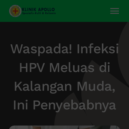
Skip
to
Tog
content
Nav
Home
Waspada! Infeksi
Layanan Kami
HPV Meluas di
Tentang Kami
Kalangan Muda,
Artikel
Ini Penyebabnya
Kontak Kami