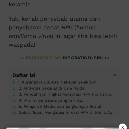
kelamin.
Yuk, kenali penyebab utama dari
penyebaran cepat
HPV
(
human
papilloma virus
) ini agar kita bisa lebih
waspada!
>>
KONSULTASI ONLINE GRATIS DI SINI
<<
Daftar isi
1. Kurangnya Edukasi Seksual Sejak Dini
2. Aktivitas Seksual di Usia Muda
3. Rendahnya Tingkat Vaksinasi HPV (human papilloma virus)
4. Minimnya Gejala yang Terlihat
5. Pengaruh Medis dan Lingkungan Sosial
Solusi Tepat Mengatasi Infeksi HPV di Klinik Apollo
X