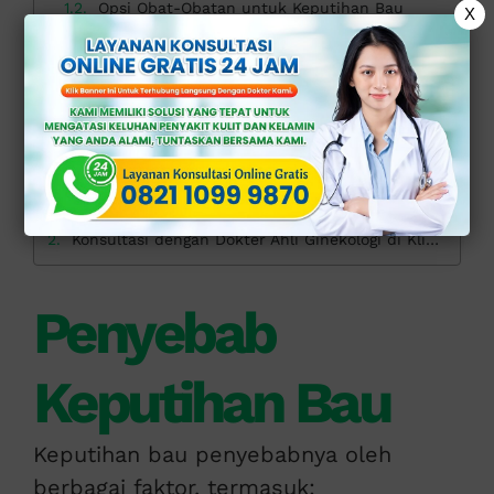
Opsi Obat-Obatan untuk Keputihan Bau
X
Pengobatan antibiotik
Pengobatan antijamur
Probiotik
Obat-obatan antiseptik
Pencegahan Keputihan Bau
Pola hidup sehat
Kebersihan yang baik
Pemilihan pakaian yang tepat
Hindari douching
Konsultasi dengan Dokter Ahli Ginekologi di Klinik Apollo
Penyebab
Keputihan Bau
Keputihan bau penyebabnya oleh
berbagai faktor, termasuk: