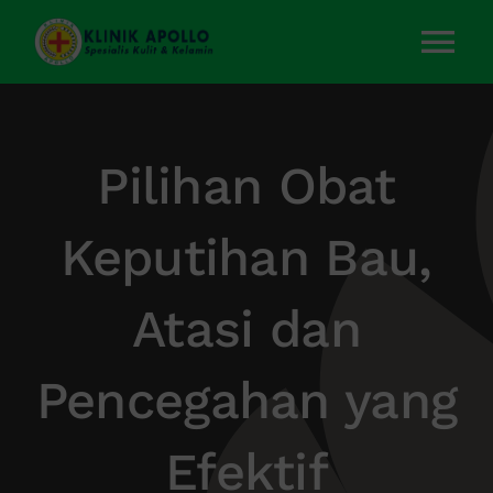
Skip
to
Tog
content
Nav
Home
Pilihan Obat
Layanan Kami
Keputihan Bau,
Tentang Kami
Atasi dan
Artikel
Pencegahan yang
Kontak Kami
Efektif