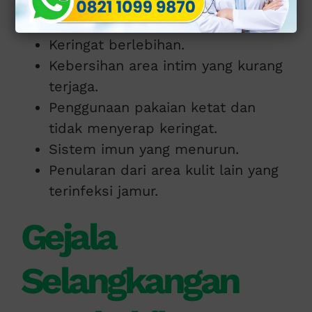
Beberapa faktor pemicunya antara lain:
Keringat berlebihan.
Kebersihan area intim yang kurang
terjaga.
Penggunaan pakaian ketat dan
tidak menyerap keringat.
Sistem imun yang menurun.
Penularan dari area kulit lain yang
terinfeksi jamur.
Gejala
Selangkangan