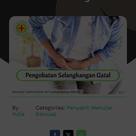
By
Categories:
Penyakit Menular
Yulia
Seksual