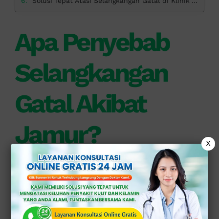
Solusi Tepat Atasi Selangkangan Gatal di Klinik Apollo
Apa Penyebab
Selangkangan
Gatal Akibat
Jamur?
X
Infeksi jamur pada selangkangan,
sering di sebut
tinea cruris
, terjadi
akibat pertumbuhan jamur di area
lipatan kulit yang lembap dan hangat.