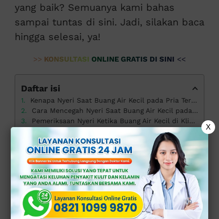
yang baik? Semuanya kami bahas
sampai tuntas di sini. Jadi, silakan baca
hingga selesai, ya!
>>
KONSULTASI ONLINE GRATIS DI SINI
<<
Daftar isi
Kenapa Nyeri Saat Buang Air Kecil pada Pria Terjadi?
Cara Mencegah Nyeri Saat Buang Air Kecil pada Pria
Pemeriksaan Nyeri Ketika Buang Air Kecil di Klinik Apollo
X
Kenapa Nyeri
Saat Buang Air