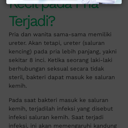
Kecil pada Pria
Terjadi?
Pria dan wanita sama-sama memiliki
ureter. Akan tetapi, ureter (saluran
kencing) pada pria lebih panjang, yakni
sekitar 8 inci. Ketika seorang laki-laki
berhubungan seksual secara tidak
steril, bakteri dapat masuk ke saluran
kemih.
Pada saat bakteri masuk ke saluran
kemih, terjadilah infeksi yang disebut
infeksi saluran kemih. Saat terjadi
infeksi, ini akan memengaruhi kandung