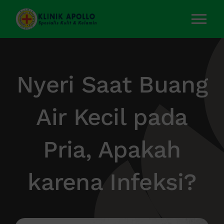
Skip
to
Tog
content
Nav
Home
Nyeri Saat Buang
Layanan Kami
Air Kecil pada
Tentang Kami
Pria, Apakah
Artikel
karena Infeksi?
Kontak Kami