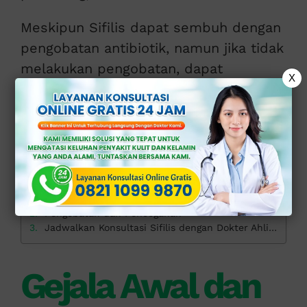
Meskipun Sifilis dapat sembuh dengan
pengobatan antibiotik, namun jika tidak
melakukan pengobatan, dapat
X
menyebabkan komplikasi serius pada
berbagai organ tubuh.
>>
KONSULTASI ONLINE GRATIS DI SINI
<<
Daftar isi
Gejala Awal dan Penularan Sifilis
Pengobatan dan Pencegahan
Jadwalkan Konsultasi Sifilis dengan Dokter Ahli di Klinik Apollo
Gejala Awal dan