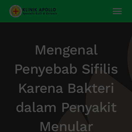
Skip
to
Tog
content
Nav
Home
Mengenal
Layanan Kami
Penyebab Sifilis
Tentang Kami
Karena Bakteri
Artikel
dalam Penyakit
Kontak Kami
Menular