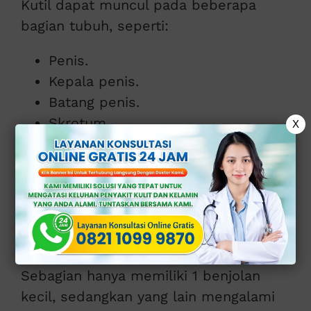
Kutil dapat muncul pada beberapa
bagian tubuh, seperti:
Penis.
Kepala penis.
Batang penis.
Skrotum.
X
Area selangkangan.
Sekitar anus.
Saluran uretra (lebih jarang).
Ukuran dan jumlahnya dapat berbeda-
beda pada setiap orang.
Sebagian hanya memiliki 1 benjolan
kecil, sedangkan yang lain mengalami