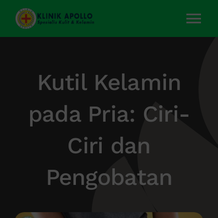
Skip
to
Tog
content
Nav
Home
Kutil Kelamin
Layanan Kami
pada Pria: Ciri-
Tentang Kami
Ciri dan
Artikel
Pengobatan
Kontak Kami