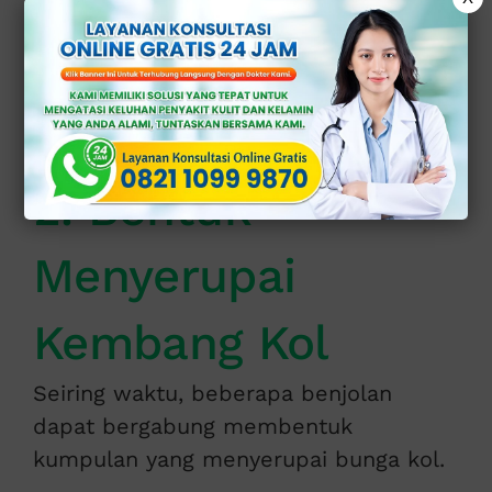
gelap.
Benjolan ini biasanya tidak terasa nyeri
sehingga sering di abaikan.
2. Bentuk
Menyerupai
Kembang Kol
Seiring waktu, beberapa benjolan
dapat bergabung membentuk
kumpulan yang menyerupai bunga kol.