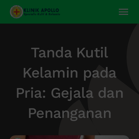
Skip
to
Tog
content
Nav
Home
Tanda Kutil
Layanan Kami
Kelamin pada
Tentang Kami
Pria: Gejala dan
Artikel
Penanganan
Kontak Kami