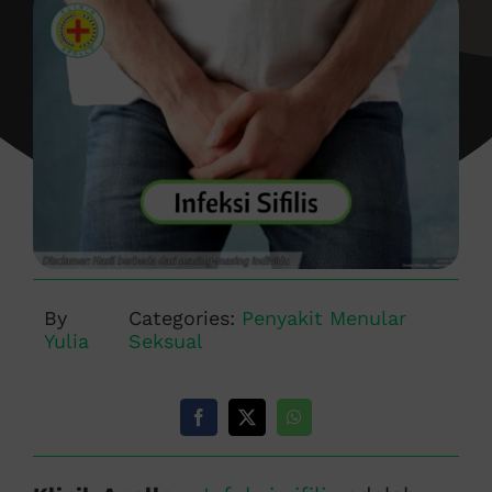
By
Categories:
Penyakit Menular
Yulia
Seksual