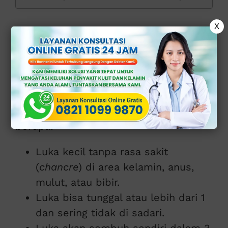
X
1. Sifilis Tahap
Pertama (Primer)
Tahap ini muncul sekitar 10 hingga 90
hari setelah terinfeksi. Gejalanya
berupa:
Luka kecil tanpa rasa sakit
(
chancre
) di area kelamin, anus,
mulut, atau bibir.
Luka bisa tunggal atau lebih dari 1
dan sering tidak di sadari.