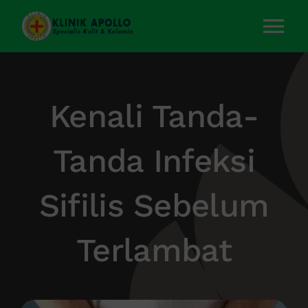
Skip
to
Tog
content
Nav
Home
Kenali Tanda-
Layanan Kami
Tanda Infeksi
Tentang Kami
Sifilis Sebelum
Artikel
Terlambat
Kontak Kami