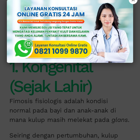
Apakah Fimosis Berbahaya?
1. Infeksi Saluran Kemih (ISK)
2. Balanitis dan Balanoposthitis
3. Parafimosis
4. Kesulitan Kencing
5. Nyeri saat Berhubungan Seksual
Solusi Terbaik Atasi Fimosis di Klinik Apollo
1. Kongenital
(Sejak Lahir)
Fimosis fisiologis adalah kondisi
normal pada bayi dan anak-anak di
mana kulup masih melekat pada
glans
.
Seiring dengan pertumbuhan, kulup