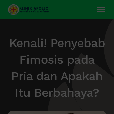
Skip
to
Tog
content
Nav
Home
Kenali! Penyebab
Layanan Kami
Fimosis pada
Tentang Kami
Pria dan Apakah
Artikel
Itu Berbahaya?
Kontak Kami