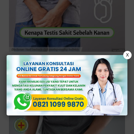
X
Kenapa Testis Sakit Sebelah Kanan
Disertai Nyeri dan Bengkak?
Klinik Apollo – Ketahui, kenapa testis
sakit sebelah kanan beserta nyeri dan