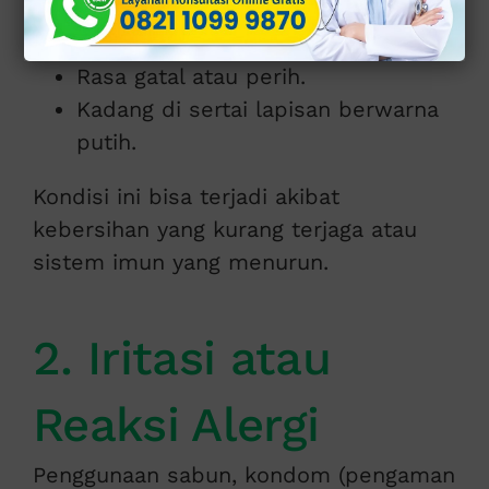
Bintik merah.
Rasa gatal atau perih.
Kadang di sertai lapisan berwarna
putih.
Kondisi ini bisa terjadi akibat
kebersihan yang kurang terjaga atau
sistem imun yang menurun.
2. Iritasi atau
Reaksi Alergi
Penggunaan sabun, kondom (pengaman