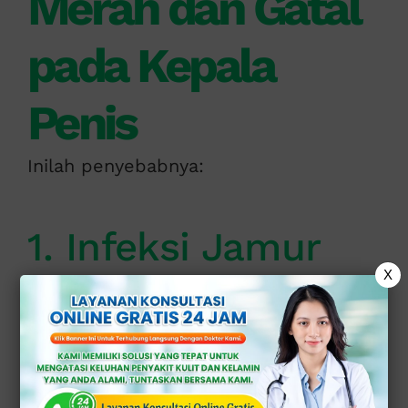
Merah dan Gatal
pada Kepala
Penis
Inilah penyebabnya:
1. Infeksi Jamur
X
(Kandidiasis)
Infeksi jamur merupakan salah 1
penyebab paling umum. Biasanya di
tandai dengan: