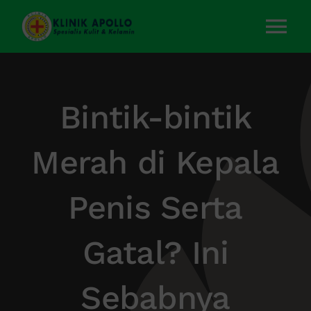
Skip
to
Tog
content
Nav
Home
Bintik-bintik
Layanan Kami
Merah di Kepala
Tentang Kami
Penis Serta
Artikel
Gatal? Ini
Kontak Kami
Sebabnya