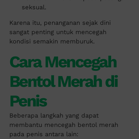
seksual.
Karena itu, penanganan sejak dini
sangat penting untuk mencegah
kondisi semakin memburuk.
Cara Mencegah
Bentol Merah di
Penis
Beberapa langkah yang dapat
membantu mencegah bentol merah
pada penis antara lain: