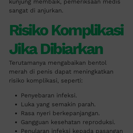
kunjung membaik, pemeriksaan medis
sangat di anjurkan.
Risiko Komplikasi
Jika Dibiarkan
Terutamanya mengabaikan bentol
merah di penis dapat meningkatkan
risiko komplikasi, seperti:
Penyebaran infeksi.
Luka yang semakin parah.
Rasa nyeri berkepanjangan.
Gangguan kesehatan reproduksi.
Penularan infeksi kepada pasangan