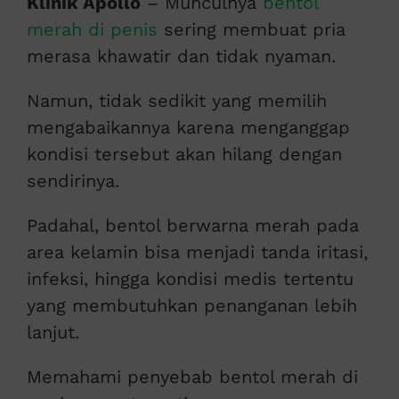
Klinik Apollo
– Munculnya
bentol
merah di penis
sering membuat pria
merasa khawatir dan tidak nyaman.
Namun, tidak sedikit yang memilih
mengabaikannya karena menganggap
kondisi tersebut akan hilang dengan
sendirinya.
Padahal, bentol berwarna merah pada
area kelamin bisa menjadi tanda iritasi,
infeksi, hingga kondisi medis tertentu
yang membutuhkan penanganan lebih
lanjut.
Memahami penyebab bentol merah di