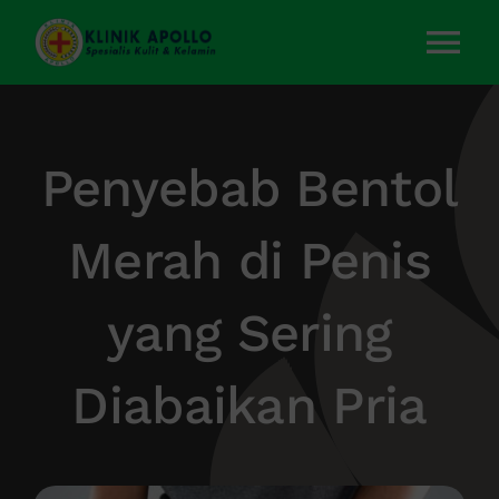
Skip
to
Tog
content
Nav
Home
Penyebab Bentol
Layanan Kami
Merah di Penis
Tentang Kami
yang Sering
Artikel
Diabaikan Pria
Kontak Kami