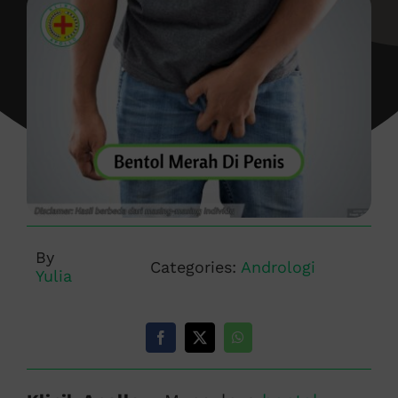
By
Categories:
Andrologi
Yulia