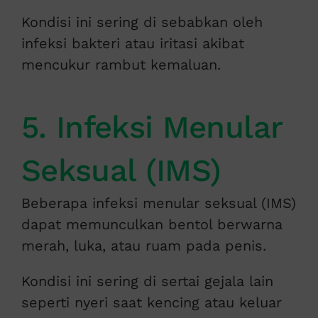
Kondisi ini sering di sebabkan oleh
infeksi bakteri atau iritasi akibat
mencukur rambut kemaluan.
5. Infeksi Menular
Seksual (IMS)
Beberapa infeksi menular seksual (IMS)
dapat memunculkan bentol berwarna
merah, luka, atau ruam pada penis.
Kondisi ini sering di sertai gejala lain
seperti nyeri saat kencing atau keluar