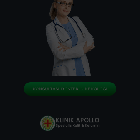
KONSULTASI DOKTER GINEKOLOGI