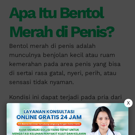
Apa Itu Bentol
Merah di Penis?
Bentol merah di penis adalah
munculnya benjolan kecil atau ruam
kemerahan pada area penis yang bisa
di sertai rasa gatal, nyeri, perih, atau
sensasi tidak nyaman.
Kondisi ini dapat terjadi pada pria dari
X
berbagai usia dan di picu oleh banyak
faktor.