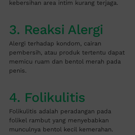
kebersihan area intim kurang terjaga.
3. Reaksi Alergi
Alergi terhadap kondom, cairan
pembersih, atau produk tertentu dapat
memicu ruam dan bentol merah pada
penis.
4. Folikulitis
Folikulitis adalah peradangan pada
folikel rambut yang menyebabkan
munculnya bentol kecil kemerahan.