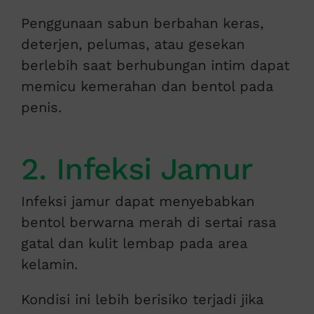
Penggunaan sabun berbahan keras,
deterjen, pelumas, atau gesekan
berlebih saat berhubungan intim dapat
memicu kemerahan dan bentol pada
penis.
2. Infeksi Jamur
Infeksi jamur dapat menyebabkan
bentol berwarna merah di sertai rasa
gatal dan kulit lembap pada area
kelamin.
Kondisi ini lebih berisiko terjadi jika