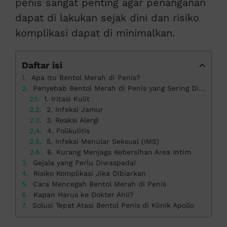
penis sangat penting agar penanganan
dapat di lakukan sejak dini dan risiko
komplikasi dapat di minimalkan.
Daftar isi
Apa Itu Bentol Merah di Penis?
Penyebab Bentol Merah di Penis yang Sering Diabaikan
1. Iritasi Kulit
2. Infeksi Jamur
3. Reaksi Alergi
4. Folikulitis
5. Infeksi Menular Seksual (IMS)
6. Kurang Menjaga Kebersihan Area Intim
Gejala yang Perlu Diwaspadai
Risiko Komplikasi Jika Dibiarkan
Cara Mencegah Bentol Merah di Penis
Kapan Harus ke Dokter Ahli?
Solusi Tepat Atasi Bentol Penis di Klinik Apollo