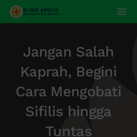
Skip
to
Tog
content
Nav
Home
Jangan Salah
Layanan Kami
Kaprah, Begini
Tentang Kami
Cara Mengobati
Artikel
Sifilis hingga
Kontak Kami
Tuntas