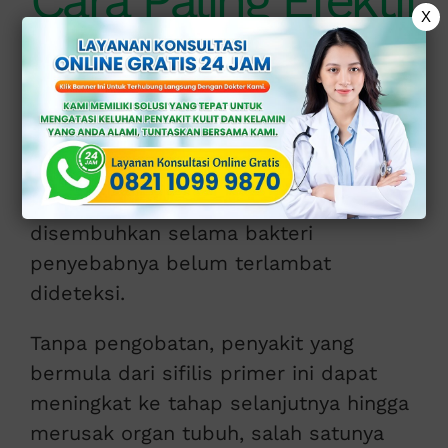
Cara Paling Efektif
X
dalam Mengobati
Sifilis
Sekalipun tergolong sebagai penyakit
yang mematikan, sifilis tetap dapat
disembuhkan selama bakteri
penyebabnya belum terlambat
dideteksi.
Tanpa pengobatan, penyakit yang
bermula dari sifilis primer ini dapat
meningkat ke tahap selanjutnya hingga
merusak organ tubuh, salah satunya