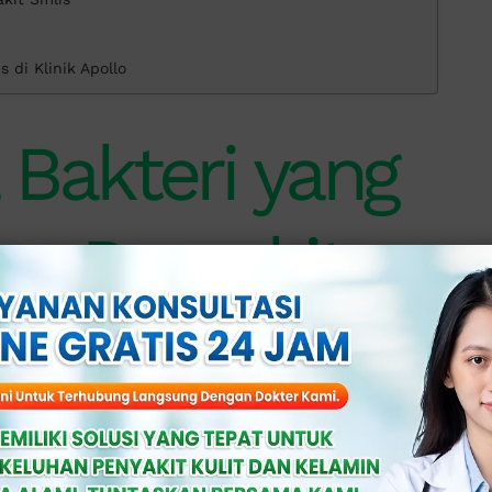
 di Klinik Apollo
 Bakteri yang
n Penyakit
nyakit sifilis adalah
Treponema
lui sentuhan secara langsung dengan luka
an intim berlangsung.