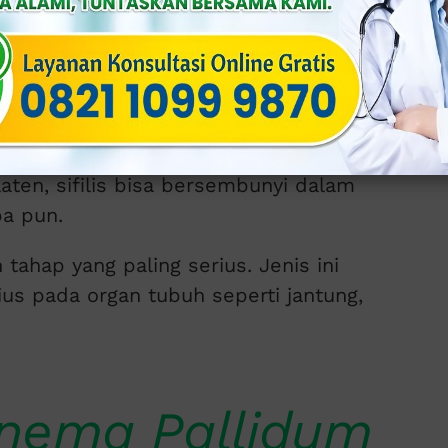
kan penyakit sifilis yang mana memiliki
imer, sekunder, laten, dan tersier.
 menimbulkan sariawan di alat kelamin
t, dan kelenjar getah bening yang
en, sifilis bisa bersembunyi dalam
pa pun.
 tahap yang paling serius. Jenis ini
s pada organ tubuh seperti jantung,
nema Pallidum