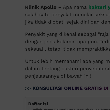
Klinik Apollo
– Apa nama
bakteri 
salah satu penyakit menular seksu
jika tidak diobati sejak dini dan d
Penyakit yang dikenal sebagai “raj
dengan jenis kelamin apa pun. Terle
seksual , tetapi tidak mempraktikk
Untuk lebih memahami apa yang men
dalam tentang bakteri penyebab sifi
penjelasannya di bawah ini!
>>
KONSULTASI ONLINE GRATIS DI 
Daftar isi
Inilah Nama Bakteri yang Menyebabkan Penyaki