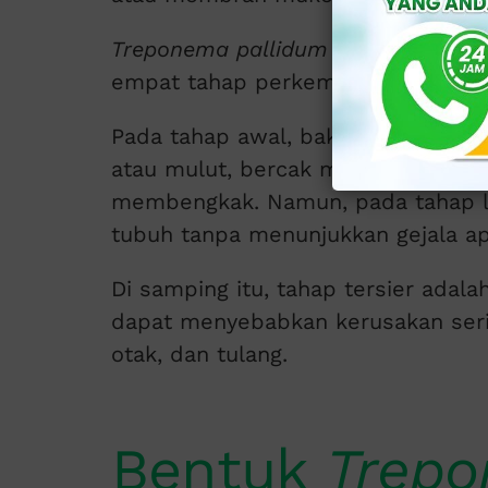
Treponema pallidum
dapat mencipta
empat tahap perkembangan, yaitu pr
Pada tahap awal, bakteri ini dapat
atau mulut, bercak merah pada kuli
membengkak. Namun, pada tahap lat
tubuh tanpa menunjukkan gejala a
Di samping itu, tahap tersier adalah
dapat menyebabkan kerusakan seriu
otak, dan tulang.
Bentuk
Trepo