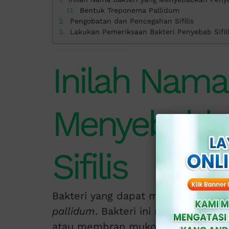
Bentuk Treponema Pallidum
Pengobatan dan Pencegahan Sifilis
Lakukan Pemeriksaan Bakteri Penyebab Sifilis
Inilah Nama
Menyebabka
Sifilis
Bakteri yang dapat menyebabkan pe
pallidum
. Bakteri ini menular mela
atau membran mukosa saat hubung