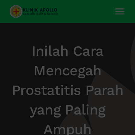
Skip
to
Tog
content
Nav
Home
Inilah Cara
Layanan Kami
Mencegah
Tentang Kami
Prostatitis Parah
Artikel
yang Paling
Kontak Kami
Ampuh