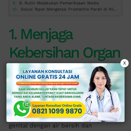
9. Rutin Melakukan Pemeriksaan Medis
Solusi Tepat Mengatasi Prostatitis Parah di Klinik Apollo
1. Menjaga
Kebersihan Organ
X
Intim
Kebersihan organ intim sangat penting
untuk mencegah infeksi bakteri yang
dapat memicu prostatitis.
Pastikan untuk selalu mencuci area
genital dengan air bersih dan