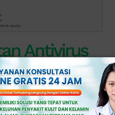
an
an
Klinik Apollo
an Antivirus
adalah dengan obat-obatan antivirus
irus, tetapi mampu: