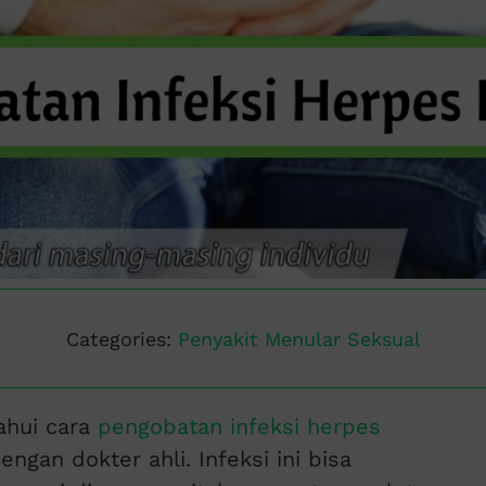
Categories:
Penyakit Menular Seksual
ahui cara
pengobatan infeksi herpes
gan dokter ahli. Infeksi ini bisa