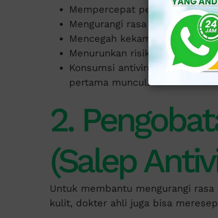
Mempercepat penyembuhan lu
Mengurangi rasa nyeri dan gatal
Mencegah kekambuhan.
Menurunkan risiko penularan k
Konsumsi antivirus paling efekti
pertama muncul.
2. Pengobat
(Salep Antiv
Untuk membantu mengurangi rasa 
kulit, dokter ahli juga bisa meresep