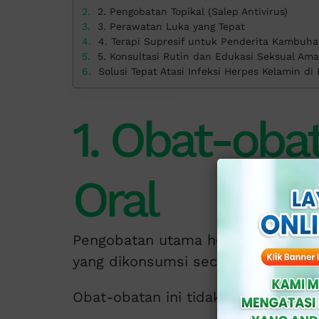
2. Pengobatan Topikal (Salep Antivirus)
3. Perawatan Luka yang Tepat
4. Terapi Supresif untuk Penderita Kambuh
5. Konsultasi Rutin dan Edukasi Seksual Am
Solusi Tepat Atasi Infeksi Herpes Kelamin di 
1. Obat-obat
Oral
Pengobatan utama herpes kelamin 
yang dikonsumsi secara oral.
Obat-obatan ini tidak membunuh v