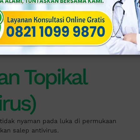
ka.
.
e pasangan seksual.
f jika dimulai segera setelah gejala
an Topikal
irus)
tidak nyaman pada luka di permukaan
kan salep antivirus.