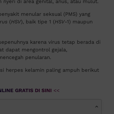
nyeri di area genital, anus, atau mulut.
penyakit menular seksual (PMS) yang
rus
(
HSV
), baik tipe 1 (
HSV
-1) maupun
epenuhnya karena virus tetap berada di
t dapat mengontrol gejala,
encegah penularan.
ksi herpes kelamin paling ampuh berikut
LINE GRATIS DI SINI
<<