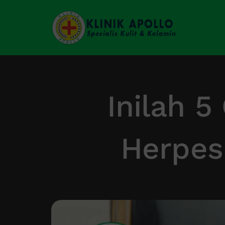
Skip
to
content
Inilah 5
Herpes