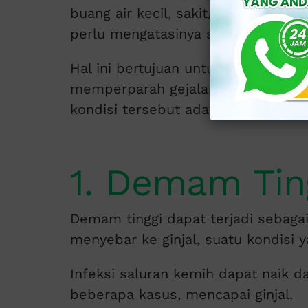
buang air kecil, sakit/terbakar saa
perlu mengatasinya segera.
Hal ini bertujuan untuk mencegah p
memperparah gejala. Jika infeksi sa
kondisi tersebut adalah sebagai ber
1. Demam Tin
Demam tinggi dapat terjadi sebagai
menyebar ke ginjal, suatu kondisi ya
Infeksi saluran kemih dapat naik d
beberapa kasus, mencapai ginjal.