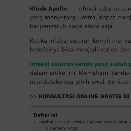
Klinik Apollo
– Infeksi saluran ke
yang menyerang uretra, dapat menja
berpengaruh pada siapa saja.
Ketika infeksi saluran kemih menca
kondisinya bisa menjadi serius da
Infeksi saluran kemih yang sudah 
dalam artikel ini. Memahami tanda
mendeteksinya lebih awal. Berikut 
>>
KONSULTASI ONLINE GRATIS DI 
Daftar isi
Perihal Ciri-Ciri Infeksi Saluran Kemih yang
1. Demam Tinggi