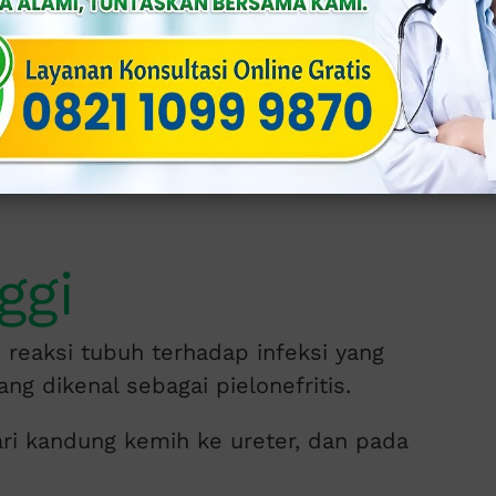
t kencing, dan warna urine menjadi keruh
enyebaran infeksi bakteri yang dapat
luran kemih sudah parah, ciri-ciri dari
ikut.
ggi
 reaksi tubuh terhadap infeksi yang
ng dikenal sebagai pielonefritis.
ari kandung kemih ke ureter, dan pada