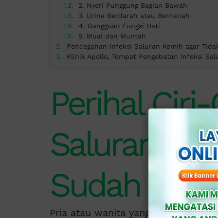
2. Nyeri Punggung Bagian Bawah
3. Urine Berdarah atau Bernanah
4. Gangguan Fungsi Hati
5. Mual dan Muntah
Pencegahan Infeksi Saluran Kemih agar Tida
Klinik Apollo, Tempat Pengobatan Infeksi Sa
Perihal Ciri-
Saluran Kem
Sudah Para
Pria atau wanita yang mengalami ge