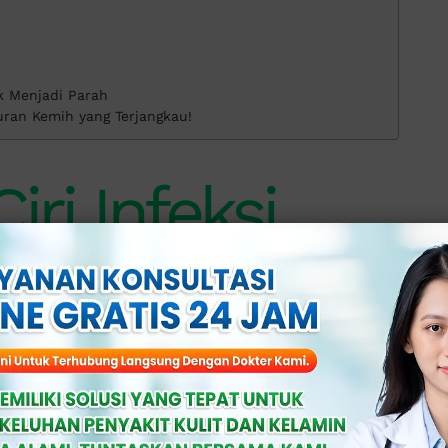
k Menjadi Parah
luran Kemih yang Terjangkau!
Ciri Infeksi
ih yang
h
jala ISK sebelum parah, seperti selalu