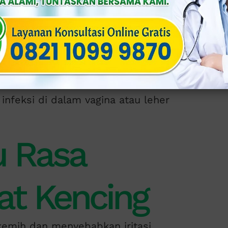
i gonore pada wanita adalah keputihan
ning, hijau, atau keabu-abuan, dan
nfeksi di dalam vagina atau leher
u Rasa
at Kencing
kemih dan menyebabkan iritasi.