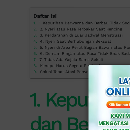
Daftar isi
1. Keputihan Berwarna dan Berbau Tidak Se
2. Nyeri atau Rasa Terbakar Saat Kencing
3. Perdarahan di Luar Jadwal Menstruasi
4. Nyeri Saat Berhubungan Seksual
5. Nyeri di Area Perut Bagian Bawah atau Pa
6. Demam Ringan atau Rasa Tidak Enak Bad
7. Tidak Ada Gejala Sama Sekali
Kenapa Harus Segera Periksa?
Solusi Tepat Atasi Penyakit Gonore di Klinik 
1. Keputiha
dan Berbau