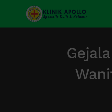
Skip
to
content
Gejala
Wani