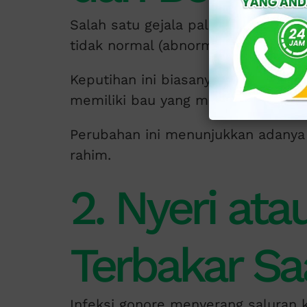
Salah satu gejala paling umum dar
tidak normal (abnormal).
Keputihan ini biasanya berwarna ku
memiliki bau yang menyengat.
Perubahan ini menunjukkan adanya i
rahim.
2. Nyeri ata
Terbakar Sa
Infeksi gonore menyerang saluran 