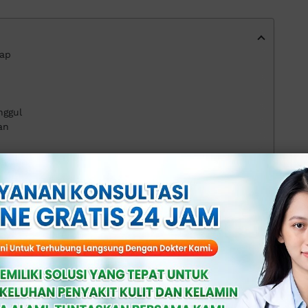
dap
nggul
an
Apollo
n Berwarna
 Tidak Sedap