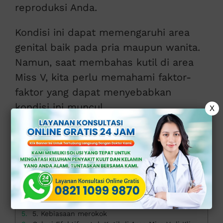
reproduksi Anda.
Kondisi ini dapat memengaruhi area
genital baik pada pria maupun wanita.
Namun, saat membahas kutil di area
Miss V, kita perlu memahami faktor-
faktor yang dapat menyebabkan
kondisi ini muncul.
X
>>
KONSULTASI ONLINE GRATIS DI SINI
<<
Daftar isi
1. Infeksi HPV (human papilloma virus)
2. Kontak seksual
3. Sistem kekebalan tubuh yang lemah
4. Penggunaan produk kecantikan yang terkontaminasi
5. Kebiasaan merokok