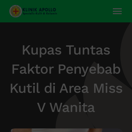
Skip
to
Tog
content
Nav
Home
Kupas Tuntas
Layanan Kami
Faktor Penyebab
Tentang Kami
Kutil di Area Miss
Artikel
V Wanita
Kontak Kami