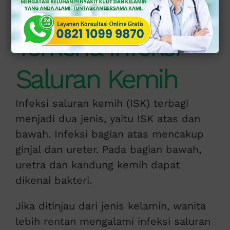
Anda Miliki jika
Terkena Infeksi
Saluran Kemih
Infeksi saluran kemih (ISK) terbagi
menjadi dua jenis, yaitu ISK atas dan
bawah. Infeksi bagian atas mencakup
ginjal dan ureter. Pada bagian bawah,
uretra dan kandung kemih dapat
dikenai bakteri.
Jika ditinjau dari jenis kelamin, wanita
lebih rentan mengalami infeksi saluran