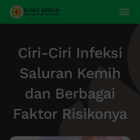
Skip
to
Tog
content
Nav
Home
Ciri-Ciri Infeksi
Layanan Kami
Saluran Kemih
Tentang Kami
dan Berbagai
Artikel
Faktor Risikonya
Kontak Kami