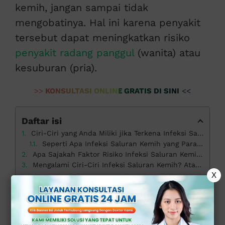
kemih, jangan sampai tidak
mengobatinya. Hal ini karena penyakit
tersebut dapat meningkatkan risiko
penyakit radang panggul
(wanita) atau
kesuburan (pria).
>>
KONSULTASI ONLINE GRATIS DI SINI
<<
Daftar isi
Ciri-Ciri yang Anda Miliki jika Terkena Infeksi Saluran Kemih
Seperti Apa Infeksi Saluran Kemih yang Parah?
Apa Sajakah Faktor Risiko Infeksi Saluran Kemih?
Mengalami Ciri-Ciri Infeksi Saluran Kemih? Atasi Segera di Klinik Apollo
X
Ciri-Ciri yang