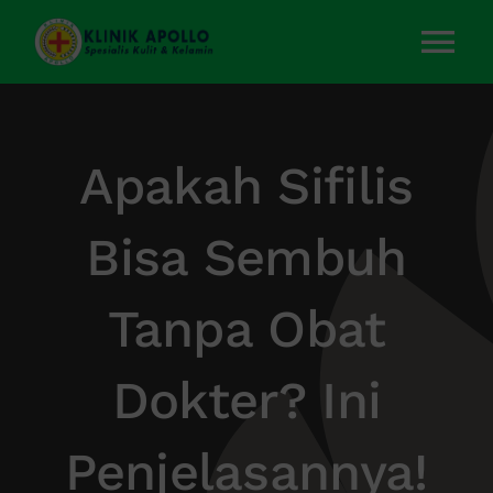
Skip
to
Tog
content
Nav
Home
Apakah Sifilis
Layanan Kami
Bisa Sembuh
Tentang Kami
Tanpa Obat
Artikel
Dokter? Ini
Kontak Kami
Penjelasannya!