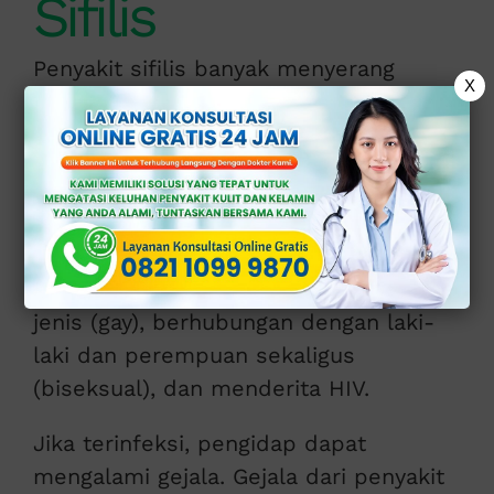
Sifilis
Penyakit sifilis banyak menyerang
X
wanita dan pria yang sering bergonta-
ganti pasangan saat berhubungan
seksual (seks bebas).
Selain itu, penyakit sifilis juga
menginfeksi orang-orang yang
berhubungan intim dengan sesama
jenis (gay), berhubungan dengan laki-
laki dan perempuan sekaligus
(biseksual), dan menderita HIV.
Jika terinfeksi, pengidap dapat
mengalami gejala. Gejala dari penyakit