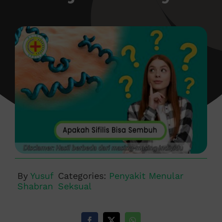
By
Yusuf
Categories:
Penyakit Menular
Shabran
Seksual