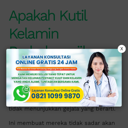
Apakah Kutil
Kelamin
Berbahaya jika
X
Dibiarkan?
Meskipun kutil kelamin bisa
memunculkan tanda yang terasa dalam
beberapa kasus, sering kali penderita
tidak menunjukkan gejala yang berarti.
Ini membuat mereka tidak sadar akan