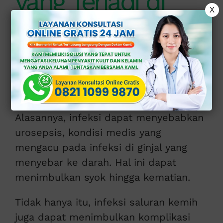
yang Terjadi di
X
Saluran Kemih
Berbahaya?
Infeksi saluran kemih berbahaya
apabila tidak segera ditangani.
Alasannya, infeksi dapat menyebabkan
urosepsis, kondisi medis yang
mengacu pada infeksi di ginjal yang
menyebar ke darah. Hal ini dapat
menimbulkan syok hingga kematian.
Tidak hanya itu, infeksi saluran kemih
juga dapat menimbulkan komplikasi