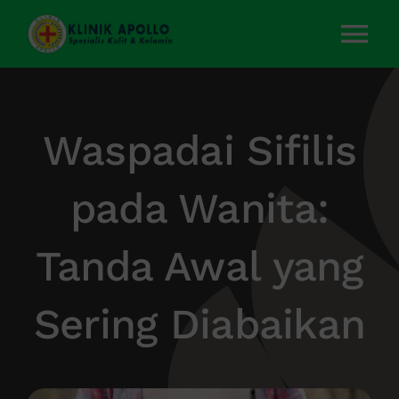
Skip
to
Tog
content
Nav
Home
Waspadai Sifilis
Layanan Kami
pada Wanita:
Tentang Kami
Tanda Awal yang
Artikel
Sering Diabaikan
Kontak Kami