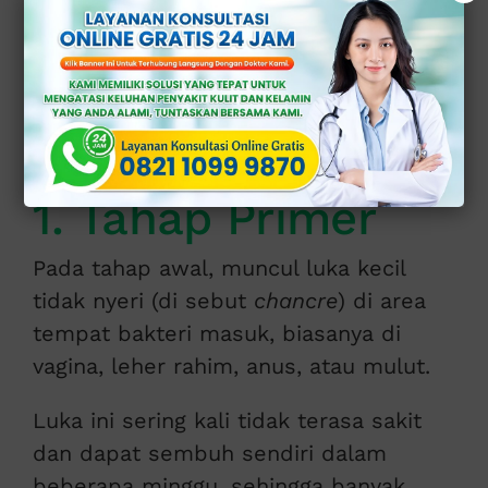
Sifilis berkembang dalam beberapa
tahap dengan gejala yang berbeda-
beda, dan setiap tahap memiliki risiko
tersendiri.
1. Tahap Primer
Pada tahap awal, muncul luka kecil
tidak nyeri (di sebut
chancre
) di area
tempat bakteri masuk, biasanya di
vagina, leher rahim, anus, atau mulut.
Luka ini sering kali tidak terasa sakit
dan dapat sembuh sendiri dalam
beberapa minggu, sehingga banyak