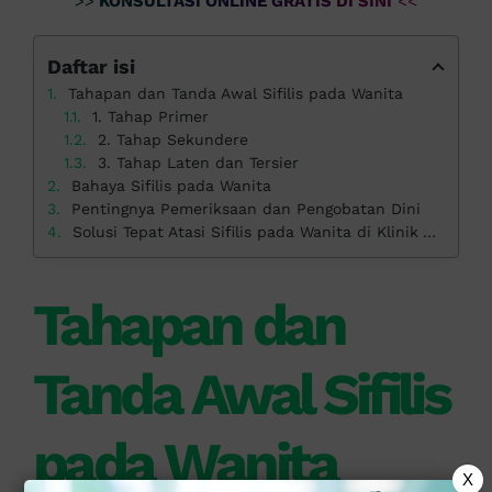
>>
KONSULTASI ONLINE GRATIS DI SINI
<<
Daftar isi
Tahapan dan Tanda Awal Sifilis pada Wanita
1. Tahap Primer
2. Tahap Sekundere
3. Tahap Laten dan Tersier
Bahaya Sifilis pada Wanita
Pentingnya Pemeriksaan dan Pengobatan Dini
Solusi Tepat Atasi Sifilis pada Wanita di Klinik Apollo
Tahapan dan
Tanda Awal Sifilis
pada Wanita
X