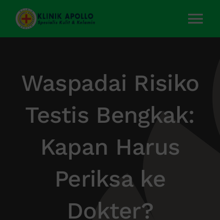
Skip
to
Tog
content
Nav
Home
Waspadai Risiko
Layanan Kami
Testis Bengkak:
Tentang Kami
Kapan Harus
Artikel
Periksa ke
Kontak Kami
Dokter?