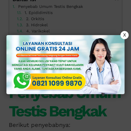
Penyebab Umum Testis Bengkak
1. Epididimitis
2. Orkitis
3. Hidrokel
4. Varikokel
X
5. Torsio Testis
6. Hernia Inguinalis
7. Kanker Testis
Kapan Harus Periksa ke Dokter Ahli Andrologi?
Pemeriksaan dan Penanganan di Klinik Profesional
Solusi Tepat Atasi Testis Bengkak di Klinik Apollo
Penyebab Umum
Testis Bengkak
Berikut penyebabnya: