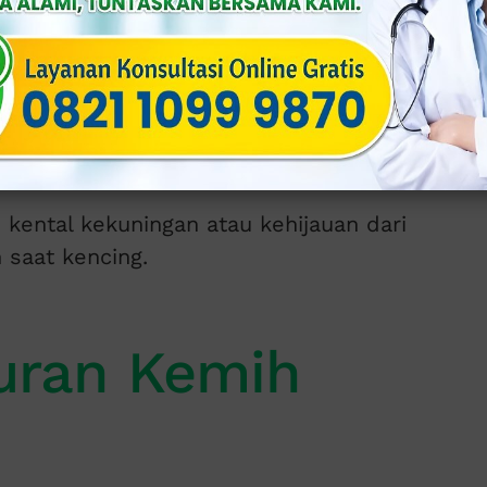
dia adalah penyebab paling umum urine
 kental kekuningan atau kehijauan dari
h saat kencing.
luran Kemih