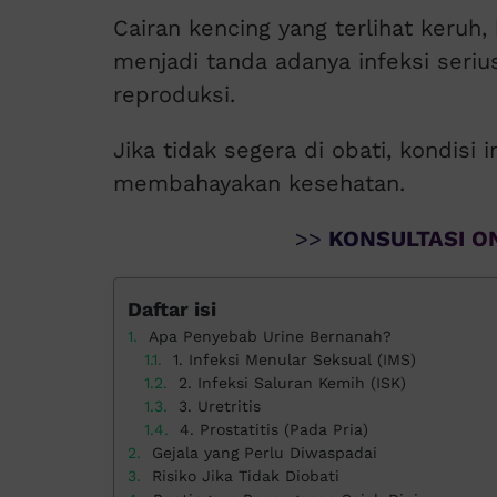
Cairan kencing yang terlihat keruh
menjadi tanda adanya infeksi seri
reproduksi.
Jika tidak segera di obati, kondisi
membahayakan kesehatan.
>>
KONSULTASI ON
Daftar isi
Apa Penyebab Urine Bernanah?
1. Infeksi Menular Seksual (IMS)
2. Infeksi Saluran Kemih (ISK)
3. Uretritis
4. Prostatitis (Pada Pria)
Gejala yang Perlu Diwaspadai
Risiko Jika Tidak Diobati