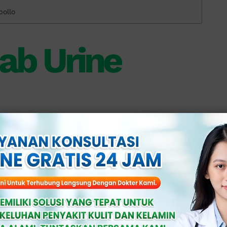
pollo
ab Urine
rena adanya infeksi bakteri yang
temukan antara lain:
nular Seksual