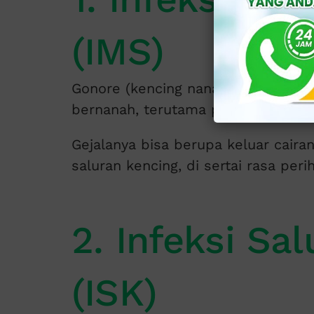
(IMS)
Gonore (kencing nanah) dan klami
bernanah, terutama pada pria.
Gejalanya bisa berupa keluar cairan
saluran kencing, di sertai rasa peri
2. Infeksi Sa
(ISK)