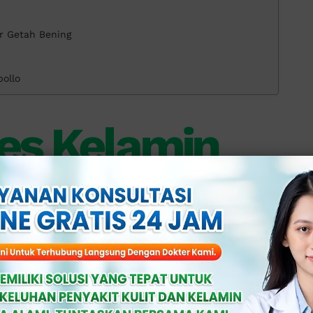
r Getah Bening
pollo
es Kelamin
 Diabaikan
ikan: