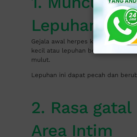
1. Muncul Bin
Lepuhan Beri
Gejala awal herpes kelamin biasany
kecil atau lepuhan berisi cairan di 
mulut.
Lepuhan ini dapat pecah dan berub
2. Rasa gatal
Area Intim