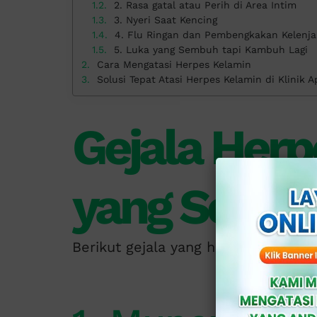
2. Rasa gatal atau Perih di Area Intim
3. Nyeri Saat Kencing
4. Flu Ringan dan Pembengkakan Kelenja
5. Luka yang Sembuh tapi Kambuh Lagi
Cara Mengatasi Herpes Kelamin
Solusi Tepat Atasi Herpes Kelamin di Klinik A
Gejala Herp
yang Sering
Berikut gejala yang harus di perhat