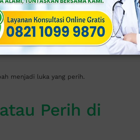
tik Kecil atau
si Cairan
a di tandai dengan munculnya bintik
area sekitar alat kelamin, anus, atau
ah menjadi luka yang perih.
 atau Perih di