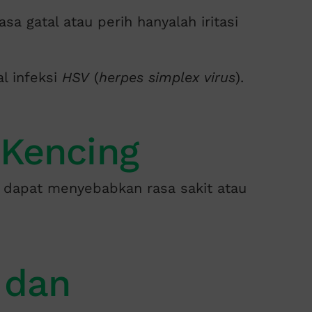
a gatal atau perih hanyalah iritasi
l infeksi
HSV
(
herpes simplex virus
).
 Kencing
a dapat menyebabkan rasa sakit atau
 dan