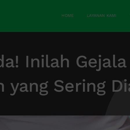
HOME
LAYANAN KAMI
! Inilah Gejal
 yang Sering D