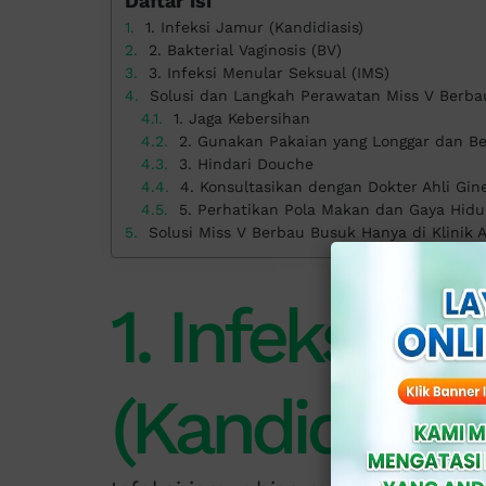
Daftar isi
1. Infeksi Jamur (Kandidiasis)
2. Bakterial Vaginosis (BV)
3. Infeksi Menular Seksual (IMS)
Solusi dan Langkah Perawatan Miss V Berb
1. Jaga Kebersihan
2. Gunakan Pakaian yang Longgar dan B
3. Hindari Douche
4. Konsultasikan dengan Dokter Ahli Gine
5. Perhatikan Pola Makan dan Gaya Hid
Solusi Miss V Berbau Busuk Hanya di Klinik A
1. Infeksi J
(Kandidiasis