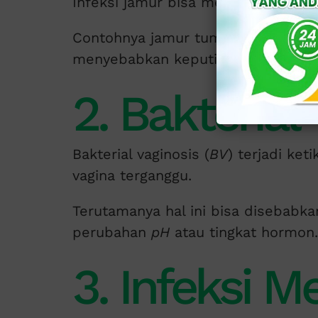
Infeksi jamur bisa menjadi penyeb
Contohnya jamur tumbuh subur di l
menyebabkan keputihan yang berba
2. Bakterial 
Bakterial vaginosis (
BV
) terjadi ke
vagina terganggu.
Terutamanya hal ini bisa disebabka
perubahan
pH
atau tingkat hormon.
3. Infeksi M