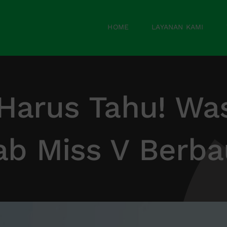
HOME
LAYANAN KAMI
Harus Tahu! Wa
b Miss V Berb