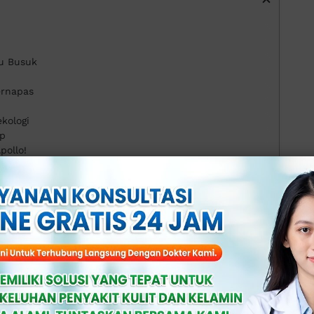
au Busuk
ernapas
kologi
up
pollo!
amur
)