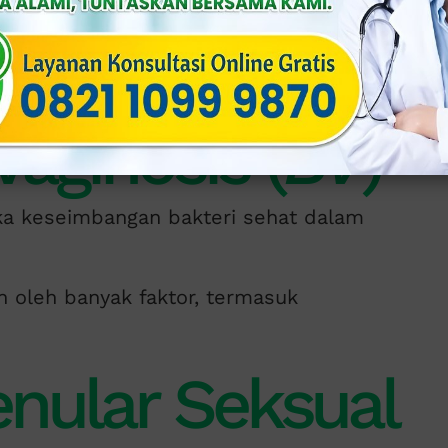
ab utama bau tidak sedap pada Miss V.
ingkungan lembab seperti area intim,
u tidak sedap.
Vaginosis (
BV
)
tika keseimbangan bakteri sehat dalam
n oleh banyak faktor, termasuk
enular Seksual