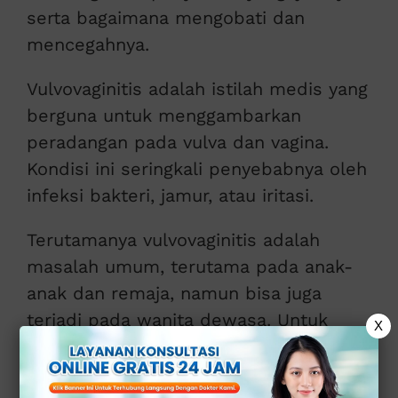
serta bagaimana mengobati dan
mencegahnya.
Vulvovaginitis adalah istilah medis yang
berguna untuk menggambarkan
peradangan pada vulva dan vagina.
Kondisi ini seringkali penyebabnya oleh
infeksi bakteri, jamur, atau iritasi.
Terutamanya vulvovaginitis adalah
masalah umum, terutama pada anak-
anak dan remaja, namun bisa juga
terjadi pada wanita dewasa. Untuk
X
lebih jelas mengenai informasi ini,
hubungi kami di nomor
0821-1099-