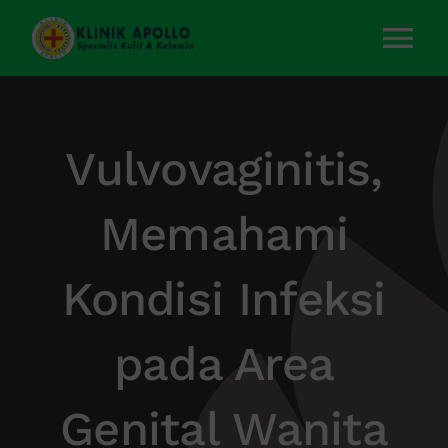
Skip
to
Tog
content
Nav
Home
Vulvovaginitis,
Layanan Kami
Memahami
Tentang Kami
Kondisi Infeksi
Artikel
pada Area
Kontak Kami
Genital Wanita