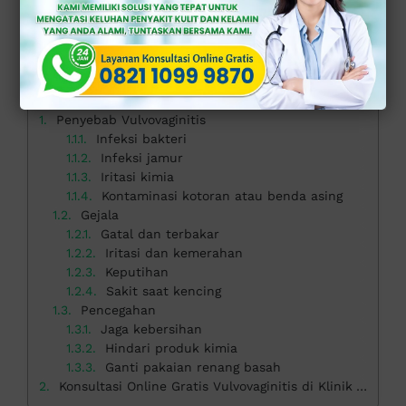
9870
.
>>
KONSULTASI ONLINE GRATIS DI SINI
<<
Daftar isi
Penyebab Vulvovaginitis
Infeksi bakteri
Infeksi jamur
Iritasi kimia
Kontaminasi kotoran atau benda asing
Gejala
Gatal dan terbakar
Iritasi dan kemerahan
Keputihan
Sakit saat kencing
Pencegahan
Jaga kebersihan
Hindari produk kimia
Ganti pakaian renang basah
Konsultasi Online Gratis Vulvovaginitis di Klinik Apollo