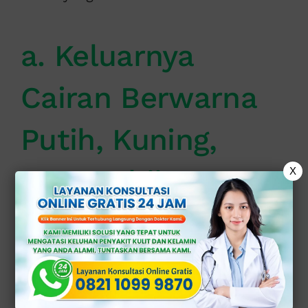
a. Keluarnya
Cairan Berwarna
Putih, Kuning,
atau Kehijauan
X
dari Penis
Ini merupakan gejala paling khas,
sering di sebut sebagai “kencing
nanah”. Cairan bisa muncul sepanjang