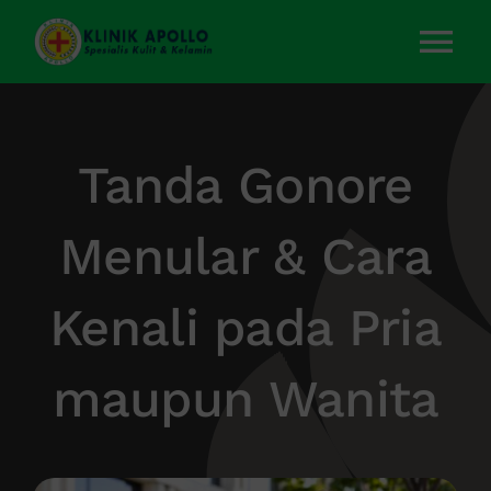
Skip
to
Tog
content
Nav
Home
Tanda Gonore
Layanan Kami
Menular & Cara
Tentang Kami
Kenali pada Pria
Artikel
maupun Wanita
Kontak Kami