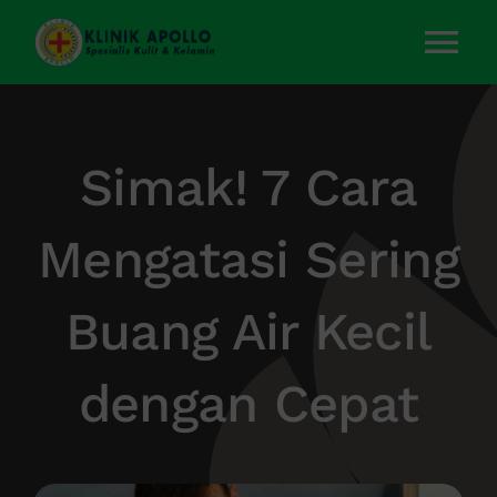
Skip
to
Tog
content
Nav
Home
Simak! 7 Cara
Layanan Kami
Mengatasi Sering
Tentang Kami
Buang Air Kecil
Artikel
dengan Cepat
Kontak Kami