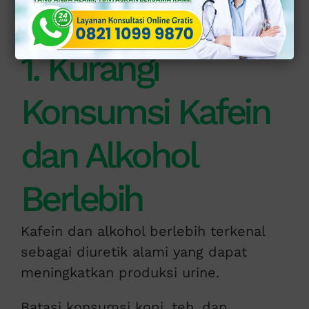
Solusi Tepat Mengatasi Sering Buang Air Kecil di Klinik Apollo
1. Kurangi
Konsumsi Kafein
dan Alkohol
Berlebih
Kafein dan alkohol berlebih terkenal
sebagai diuretik alami yang dapat
meningkatkan produksi urine.
Batasi konsumsi kopi, teh, dan