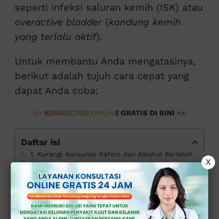
seperti infeksi saluran kemih (ISK) atau
overactive bladder
(
kandung kemih
yang terlalu aktif
).
Untuk membantu Anda mengatasinya,
berikut adalah tujuh cara cepat yang
dapat Anda coba:
>>
KONSULTASI ONLINE GRATIS DI SINI
<<
Daftar isi
1. Kurangi Konsumsi Kafein dan Alkohol Berlebih
X
2. Latihan Kegel
3. Atur Pola Minum
4. Hindari Makanan yang Mengiritasi Kandung Kemih
5. Lakukan Latihan Kandung Kemih
6. Periksakan Diri ke Dokter Ahli
7. Gunakan Obat-obatan Sesuai Resep